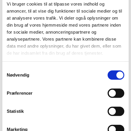
oktober (28)
Vi bruger cookies til at tilpasse vores indhold og
september (15)
annoncer, til at vise dig funktioner til sociale medier og til
august (10)
at analysere vores trafik. Vi deler også oplysninger om
juli (20)
din brug af vores hjemmeside med vores partnere inden
juni (15)
for sociale medier, annonceringspartnere og
analysepartnere. Vores partnere kan kombinere disse
maj (25)
data med andre oplysninger, du har givet dem, eller som
april (12)
de har indsamlet fra din brug af deres tjenester.
marts (10)
februar (14)
Samtykkevalg
januar (19)
Nødvendig
2023 (195)
2022 (197)
Præferencer
2021 (516)
2020 (263)
2019 (159)
Statistik
2018 (150)
2017 (167)
Marketing