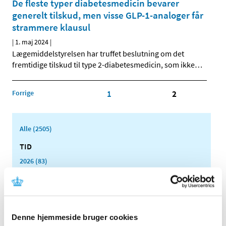
De fleste typer diabetesmedicin bevarer
generelt tilskud, men visse GLP-1-analoger får
strammere klausul
|
1. maj 2024
|
Lægemiddelstyrelsen har truffet beslutning om det
fremtidige tilskud til type 2-diabetesmedicin, som ikke
…
Forrige
1
2
Alle (2505)
TID
2026 (83)
2025 (158)
2024 (224)
december (28)
november (28)
Denne hjemmeside bruger cookies