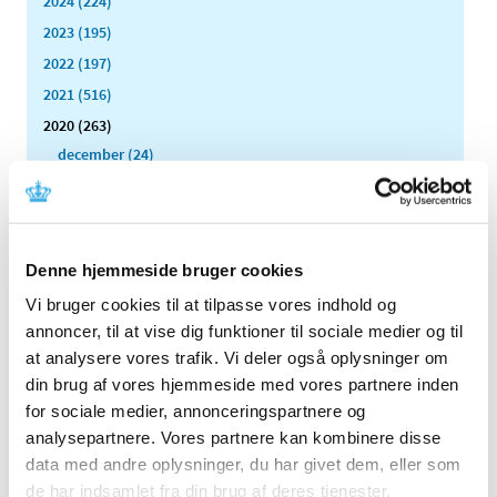
2024 (224)
2023 (195)
2022 (197)
2021 (516)
2020 (263)
december (24)
november (33)
oktober (20)
september (20)
august (17)
Denne hjemmeside bruger cookies
juli (11)
Vi bruger cookies til at tilpasse vores indhold og
juni (21)
annoncer, til at vise dig funktioner til sociale medier og til
maj (21)
at analysere vores trafik. Vi deler også oplysninger om
din brug af vores hjemmeside med vores partnere inden
april (24)
for sociale medier, annonceringspartnere og
marts (42)
analysepartnere. Vores partnere kan kombinere disse
februar (12)
data med andre oplysninger, du har givet dem, eller som
januar (18)
de har indsamlet fra din brug af deres tjenester.