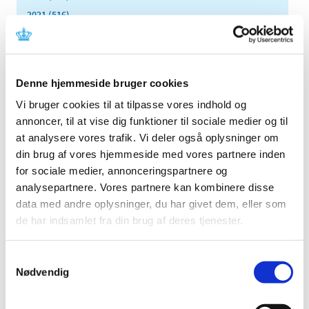
2021 (516)
2020 (263)
2019 (159)
2018 (150)
Denne hjemmeside bruger cookies
2017 (167)
Vi bruger cookies til at tilpasse vores indhold og
2016 (167)
annoncer, til at vise dig funktioner til sociale medier og til
2015 (33)
at analysere vores trafik. Vi deler også oplysninger om
2014 (44)
din brug af vores hjemmeside med vores partnere inden
2013 (49)
for sociale medier, annonceringspartnere og
analysepartnere. Vores partnere kan kombinere disse
2012 (44)
data med andre oplysninger, du har givet dem, eller som
2011 (13)
de har indsamlet fra din brug af deres tjenester.
2010 (7)
november (1)
Samtykkevalg
juni (1)
Nødvendig
maj (1)
april (2)