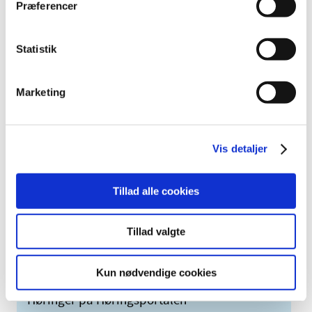
Præferencer
marts (2)
2009 (14)
2008 (8)
Statistik
2007 (3)
2006 (9)
Marketing
2005 (2)
Links
Vis detaljer
Meddelelser om forsyning af medicin til mennesker og dyr
(med søgefunktion)
Tillad alle cookies
Sikkerhedsmeddelelser om medicinsk udstyr
(med søgefunktion)
Tillad valgte
Kun nødvendige cookies
Høringer på Høringsportalen