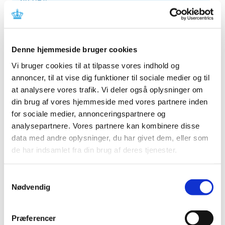
2012 (44)
december (2)
november (6)
Denne hjemmeside bruger cookies
oktober (4)
september (7)
Vi bruger cookies til at tilpasse vores indhold og
annoncer, til at vise dig funktioner til sociale medier og til
august (1)
at analysere vores trafik. Vi deler også oplysninger om
juli (5)
din brug af vores hjemmeside med vores partnere inden
juni (3)
for sociale medier, annonceringspartnere og
maj (1)
analysepartnere. Vores partnere kan kombinere disse
april (3)
data med andre oplysninger, du har givet dem, eller som
marts (3)
de har indsamlet fra din brug af deres tjenester.
februar (3)
januar (6)
Samtykkevalg
2011 (13)
Nødvendig
2010 (7)
2009 (14)
Præferencer