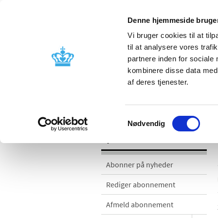
Denne hjemmeside bruger
Vi bruger cookies til at til
til at analysere vores tra
partnere inden for sociale
Godkendelse og
Bivirkninger
kombinere disse data med a
kontrol
produktinfo
af deres tjenester.
Nyheder
Samtykkevalg
Nødvendig
Nyheder
Abonner på nyheder
Rediger abonnement
Afmeld abonnement