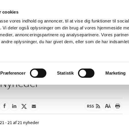
 cookies
passe vores indhold og annoncer, til at vise dig funktioner til soci
Nyheder
Om os
Kontakt
fik. Vi deler også oplysninger om din brug af vores hjemmeside m
 medier, annonceringspartnere og analysepartnere. Vores partne
 og
Tilskud og
Apoteker og salg af
Me
ndre oplysninger, du har givet dem, eller som de har indsamlet 
rmation
priser
medicin
ud
Præferencer
Statistik
Marketing
Nyheder
21 - 21 af 21 nyheder