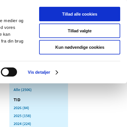
Tillad alle cookies
ale medier og
Udgivelser
Cookies
ed vores
Tillad valgte
re kan
dicinsk
Særlige
fra din brug
styr
produktområder
Kun nødvendige cookies
Vis detaljer
Alle (2506)
TID
2026 (84)
2025 (158)
2024 (224)