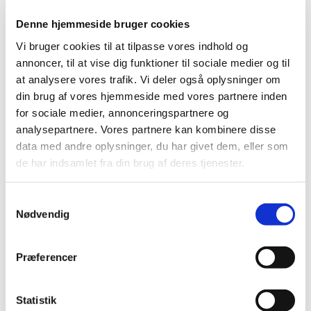
2013 (49)
Denne hjemmeside bruger cookies
2012 (44)
Vi bruger cookies til at tilpasse vores indhold og
2011 (13)
annoncer, til at vise dig funktioner til sociale medier og til
2010 (7)
at analysere vores trafik. Vi deler også oplysninger om
2009 (14)
din brug af vores hjemmeside med vores partnere inden
december (2)
for sociale medier, annonceringspartnere og
november (1)
analysepartnere. Vores partnere kan kombinere disse
data med andre oplysninger, du har givet dem, eller som
oktober (1)
de har indsamlet fra din brug af deres tjenester.
september (2)
juli (1)
Samtykkevalg
juni (5)
Nødvendig
april (2)
2008 (8)
Præferencer
2007 (3)
2006 (9)
2005 (2)
Statistik