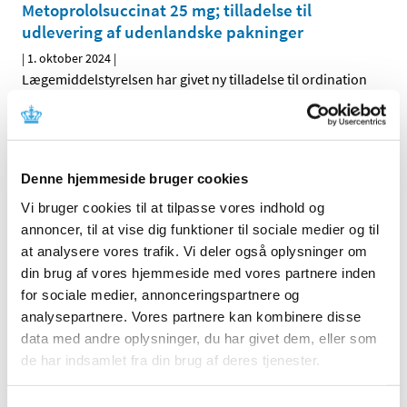
Metoprololsuccinat 25 mg; tilladelse til
udlevering af udenlandske pakninger
|
1. oktober 2024
|
Lægemiddelstyrelsen har givet ny tilladelse til ordination
og udlevering af udenlandsk lægemiddel
…
Forrige
1
2
Denne hjemmeside bruger cookies
Vi bruger cookies til at tilpasse vores indhold og
Alle (2506)
annoncer, til at vise dig funktioner til sociale medier og til
TID
at analysere vores trafik. Vi deler også oplysninger om
2026 (84)
din brug af vores hjemmeside med vores partnere inden
for sociale medier, annonceringspartnere og
2025 (158)
analysepartnere. Vores partnere kan kombinere disse
2024 (224)
data med andre oplysninger, du har givet dem, eller som
december (28)
de har indsamlet fra din brug af deres tjenester.
november (28)
oktober (28)