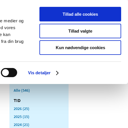
Tillad alle cookies
ale medier og
Udgivelser
Cookies
ed vores
Tillad valgte
re kan
dicinsk
Særlige
fra din brug
styr
produktområder
Kun nødvendige cookies
Vis detaljer
Alle (546)
TID
2026 (25)
2025 (15)
2024 (21)