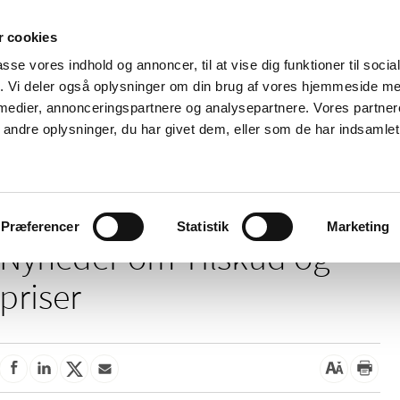
 cookies
passe vores indhold og annoncer, til at vise dig funktioner til soci
Nyheder
Om os
Kontakt
fik. Vi deler også oplysninger om din brug af vores hjemmeside m
 medier, annonceringspartnere og analysepartnere. Vores partne
 og
Tilskud og
Apoteker og salg af
Me
ndre oplysninger, du har givet dem, eller som de har indsamlet 
rmation
priser
medicin
ud
Tilskud og priser
Præferencer
Statistik
Marketing
Nyheder om Tilskud og
priser