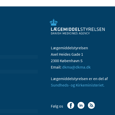
Lægemiddelstyrelsen
Axel Heides Gade 1
2300 København S
Email:
dkma@dkma.dk
Lægemiddelstyrelsen er en del af
Sundheds- og Kirkeministeriet.
Følg os