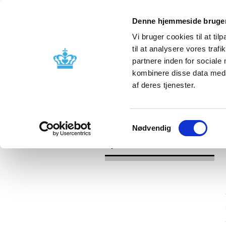
Denne hjemmeside bruger
Vi bruger cookies til at til
til at analysere vores tra
partnere inden for sociale
Godkendelse og
Bivirkninger
kombinere disse data med a
kontrol
produktinfo
af deres tjenester.
/
/
Nyheder
Kategori
Nyheder om 
Samtykkevalg
Nødvendig
Nyheder