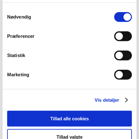
november (6)
Samtykkevalg
oktober (4)
Nødvendig
september (7)
august (1)
Præferencer
juli (5)
juni (3)
Statistik
maj (1)
april (3)
marts (3)
Marketing
februar (3)
januar (6)
2011 (13)
Vis detaljer
2010 (7)
2009 (14)
Tillad alle cookies
2008 (8)
2007 (3)
Tillad valgte