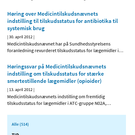
Høring over Medicintilskudsnævnets
indstilling til tilskudsstatus for antibiotika til
systemisk brug
|
30. april 2012
|
Medicintilskudsnævnet har på Sundhedsstyrelsens
foranledning revurderet tilskudsstatus for lægemidler i
…
Høringssvar på Medicintilskudsnævnets
indstilling om tilskudsstatus for stærke
smertestillende lægemidler (opioider)
|
13. april 2012
|
Medicintilskudsnævnets indstilling om fremtidig
tilskudsstatus for lægemidler i ATC-gruppe N02A,
…
Alle (514)
TID