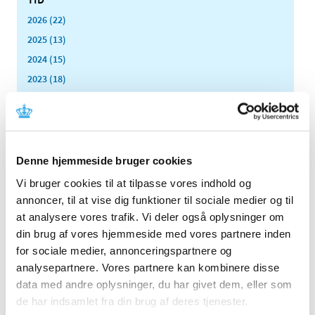
2026 (22)
2025 (13)
2024 (15)
2023 (18)
2022 (10)
2021 (32)
2020 (13)
2019 (41)
Denne hjemmeside bruger cookies
2018 (46)
Vi bruger cookies til at tilpasse vores indhold og
2017 (36)
annoncer, til at vise dig funktioner til sociale medier og til
2016 (48)
at analysere vores trafik. Vi deler også oplysninger om
din brug af vores hjemmeside med vores partnere inden
2015 (31)
for sociale medier, annonceringspartnere og
2014 (44)
analysepartnere. Vores partnere kan kombinere disse
2013 (45)
data med andre oplysninger, du har givet dem, eller som
2012 (44)
de har indsamlet fra din brug af deres tjenester.
december (2)