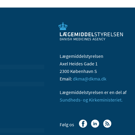
Lægemiddelstyrelsen
Axel Heides Gade 1
2300 København S
Email:
dkma@dkma.dk
Lægemiddelstyrelsen er en del af
Sundheds- og Kirkeministeriet.
Følg os