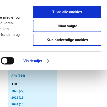
Tillad alle cookies
ale medier og
Udgivelser
Cookies
ed vores
Tillad valgte
re kan
dicinsk
Særlige
fra din brug
styr
produktområder
Kun nødvendige cookies
Vis detaljer
Alle (514)
TID
2026 (22)
2025 (13)
2024 (15)