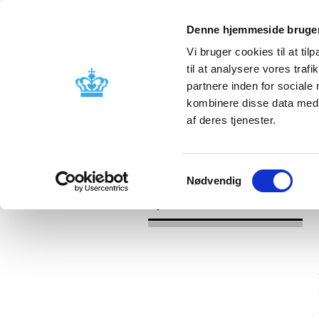
Denne hjemmeside bruger
Vi bruger cookies til at til
til at analysere vores tra
partnere inden for sociale
Godkendelse og
Bivirkninger
kombinere disse data med a
kontrol
produktinfo
af deres tjenester.
/
/
Nyheder
Kategori
Nyheder om 
Samtykkevalg
Nødvendig
Nyheder