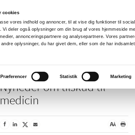
 cookies
passe vores indhold og annoncer, til at vise dig funktioner til soci
Nyheder
Om os
Kontakt
fik. Vi deler også oplysninger om din brug af vores hjemmeside m
 medier, annonceringspartnere og analysepartnere. Vores partne
 og
Tilskud og
Apoteker og salg af
Me
ndre oplysninger, du har givet dem, eller som de har indsamlet 
rmation
priser
medicin
ud
/
Tilskud og priser
Tilskud til medicin
Præferencer
Statistik
Marketing
Nyheder om tilskud til
medicin