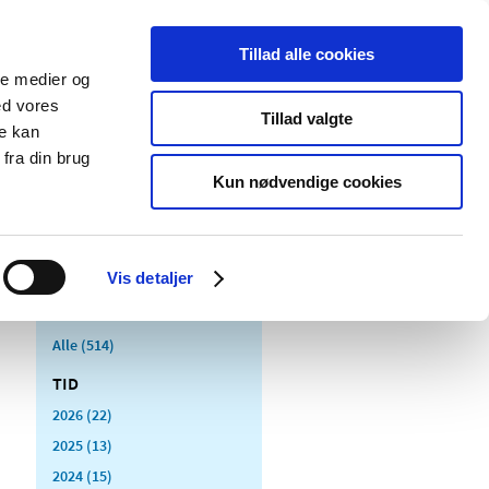
Tillad alle cookies
ale medier og
Udgivelser
Cookies
ed vores
Tillad valgte
re kan
dicinsk
Særlige
fra din brug
styr
produktområder
Kun nødvendige cookies
Vis detaljer
Alle (514)
TID
2026 (22)
2025 (13)
2024 (15)