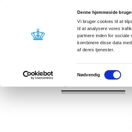
Denne hjemmeside bruger
Vi bruger cookies til at til
til at analysere vores tra
partnere inden for sociale
Godkendelse og
Bivirkninger
kombinere disse data med a
kontrol
produktinfo
af deres tjenester.
/
/
Nyheder
Kategori
Nyheder om 
Samtykkevalg
Nødvendig
Nyheder