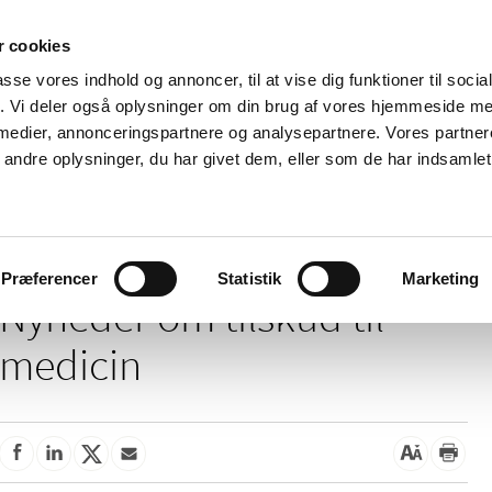
 cookies
passe vores indhold og annoncer, til at vise dig funktioner til soci
Nyheder
Om os
Kontakt
fik. Vi deler også oplysninger om din brug af vores hjemmeside m
 medier, annonceringspartnere og analysepartnere. Vores partne
 og
Tilskud og
Apoteker og salg af
Me
ndre oplysninger, du har givet dem, eller som de har indsamlet 
rmation
priser
medicin
ud
/
Tilskud og priser
Tilskud til medicin
Præferencer
Statistik
Marketing
Nyheder om tilskud til
medicin