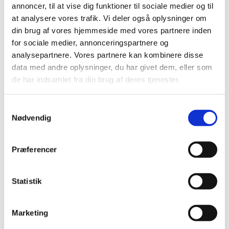
annoncer, til at vise dig funktioner til sociale medier og til
maj (3)
at analysere vores trafik. Vi deler også oplysninger om
marts (2)
din brug af vores hjemmeside med vores partnere inden
februar (2)
for sociale medier, annonceringspartnere og
januar (2)
analysepartnere. Vores partnere kan kombinere disse
2023 (18)
data med andre oplysninger, du har givet dem, eller som
2022 (10)
de har indsamlet fra din brug af deres tjenester.
2021 (32)
2020 (13)
Samtykkevalg
Nødvendig
2019 (41)
2018 (46)
2017 (36)
Præferencer
2016 (48)
2015 (31)
Statistik
2014 (44)
2013 (45)
Marketing
2012 (44)