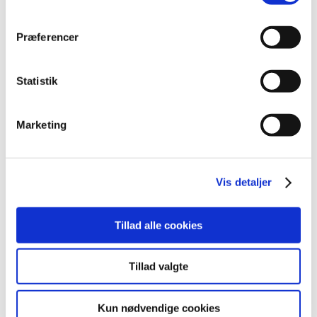
november (6)
oktober (4)
september (7)
Præferencer
august (1)
juli (4)
Statistik
juni (3)
maj (1)
Marketing
april (3)
marts (3)
februar (2)
Vis detaljer
januar (6)
2011 (13)
2010 (7)
Tillad alle cookies
2009 (13)
2008 (8)
Tillad valgte
2007 (3)
2006 (9)
Kun nødvendige cookies