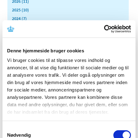
2026 (11)
2025 (10)
2024 (7)
2023 (8)
2022 (4)
2021 (24)
Denne hjemmeside bruger cookies
2020 (7)
Vi bruger cookies til at tilpasse vores indhold og
2019 (39)
annoncer, til at vise dig funktioner til sociale medier og til
2018 (40)
at analysere vores trafik. Vi deler også oplysninger om
2017 (31)
din brug af vores hjemmeside med vores partnere inden
2016 (42)
for sociale medier, annonceringspartnere og
2015 (30)
analysepartnere. Vores partnere kan kombinere disse
data med andre oplysninger, du har givet dem, eller som
2014 (44)
de har indsamlet fra din brug af deres tjenester.
2013 (44)
2012 (41)
Samtykkevalg
december (1)
Nødvendig