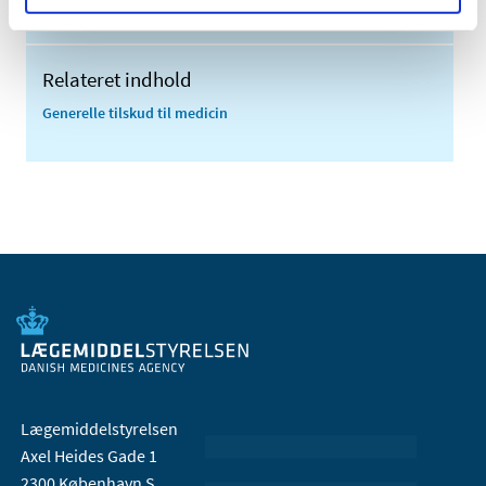
2005 (2)
Relateret indhold
Generelle tilskud til medicin
Lægemiddelstyrelsen
Axel Heides Gade 1
2300 København S