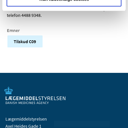
Yderligere oplysninger
kan fås ved henvendelse
til sektionsleder for Medicintilskud Karen Kolenda på
telefon 4488 9348.
Emner
Tilskud C09
Lægemiddelstyrelsen
Axel Heides Gade 1