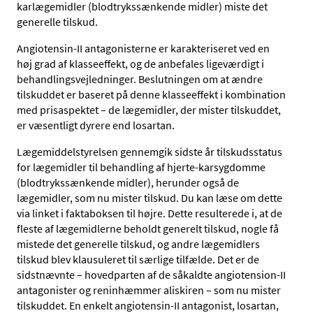
karlægemidler (blodtrykssænkende midler) miste det
generelle tilskud.
Angiotensin-II antagonisterne er karakteriseret ved en
høj grad af klasseeffekt, og de anbefales ligeværdigt i
behandlingsvejledninger. Beslutningen om at ændre
tilskuddet er baseret på denne klasseeffekt i kombination
med prisaspektet – de lægemidler, der mister tilskuddet,
er væsentligt dyrere end losartan.
Lægemiddelstyrelsen gennemgik sidste år tilskudsstatus
for lægemidler til behandling af hjerte-karsygdomme
(blodtrykssænkende midler), herunder også de
lægemidler, som nu mister tilskud. Du kan læse om dette
via linket i faktaboksen til højre. Dette resulterede i, at de
fleste af lægemidlerne beholdt generelt tilskud, nogle få
mistede det generelle tilskud, og andre lægemidlers
tilskud blev klausuleret til særlige tilfælde. Det er de
sidstnævnte – hovedparten af de såkaldte angiotension-II
antagonister og reninhæmmer aliskiren – som nu mister
tilskuddet. En enkelt angiotensin-II antagonist, losartan,