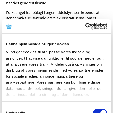
har fået generelt tilskud.
Folketinget har pålagt Lægemiddelstyrelsen løbende at
gennemgå alle lægemidlers tilskudsstatus; dvs. om et
lægemiddel skal have generelt (automatisk) tilskud,
tilskud på særlige betingelser (klausuleret tilskud) eller
slet ikke have tilskud. For at et lægemiddel kan få et
generelt tilskud, skal lægemidlets behandlingsmæssige
Denne hjemmeside bruger cookies
værdi stå mål med prisen - det er den overordnede
betingelse, som skal være opfyldt.
Vi bruger cookies til at tilpasse vores indhold og
annoncer, til at vise dig funktioner til sociale medier og til
Når vi så hurtigt efter tilskudsændringen i juni 2009 atter
at analysere vores trafik. Vi deler også oplysninger om
har vurderet tilskud for nogle af de samme lægemidler,
din brug af vores hjemmeside med vores partnere inden
skyldes det, at forudsætningerne har ændret sig. Kun
for sociale medier, annonceringspartnere og
losartan opfylder nu betingelsen for generelt tilskud. For
analysepartnere. Vores partnere kan kombinere disse
de øvrige angiotensin-II antagonister og aliskiren står den
data med andre oplysninger, du har givet dem, eller som
behandlingsmæssige værdi ikke længere mål med prisen
i sammenligning med losartan.
de har indsamlet fra din brug af deres tjenester.
Når vi godkender et lægemiddel til at komme på
Samtykkevalg
markedet i Danmark, kan vi ikke stille krav om, at det skal