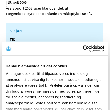
|
15. april 2009
|
Årsrapport 2008 viser blandt andet, at
Lægemiddelstyrelsen opnåede en målopfyldelse af
…
Alle (89)
TID
2026 (2)
2025 (3)
2024 (3)
Denne hjemmeside bruger cookies
2023 (3)
Vi bruger cookies til at tilpasse vores indhold og
2022 (1)
annoncer, til at vise dig funktioner til sociale medier og til
2021 (1)
at analysere vores trafik. Vi deler også oplysninger om
2020 (1)
din brug af vores hjemmeside med vores partnere inden
2019 (4)
for sociale medier, annonceringspartnere og
2018 (5)
analysepartnere. Vores partnere kan kombinere disse
2017 (7)
data med andre oplysninger, du har givet dem, eller som