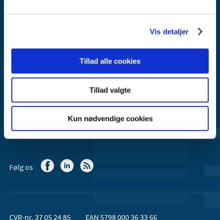
Lægemiddelstyrelsen
Axel Heides Gade 1
2300 København S
Vis detaljer
Email:
dkma@dkma.dk
Tillad alle cookies
Lægemiddelstyrelsen er en del af
Sundheds- og Kirkeministeriet.
Tillad valgte
Kontakt Lægemiddelstyrelsen
44 88 95 95 (kl. 9 - 15)
Kun nødvendige cookies
Følg os
CVR-nr. 37 05 24 85
EAN 5798 000 36 33 66