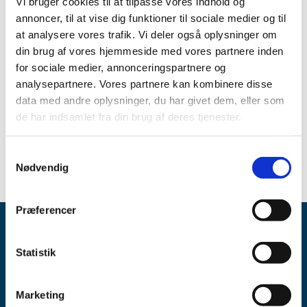
Vi bruger cookies til at tilpasse vores indhold og
Lægemiddelstyrelsens opgaver. Der er endvidere lagt
annoncer, til at vise dig funktioner til sociale medier og til
vægt på, at de opstillede mål er med til at fremme
at analysere vores trafik. Vi deler også oplysninger om
Lægemiddelstyrelsens strategi.
din brug af vores hjemmeside med vores partnere inden
Lægemiddelstyrelsens resultatkontakt 2009
for sociale medier, annonceringspartnere og
analysepartnere. Vores partnere kan kombinere disse
Emner
data med andre oplysninger, du har givet dem, eller som
de har indsamlet fra din brug af deres tjenester.
Resultatkontrakter
Samtykkevalg
Nødvendig
Præferencer
Statistik
Marketing