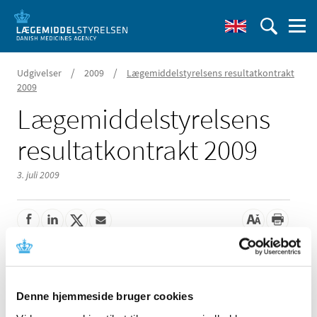
/
/
Udgivelser
2009
Lægemiddelstyrelsens resultatkontrakt
2009
Lægemiddelstyrelsens
resultatkontrakt 2009
3. juli 2009
Lægemiddelstyrelsen har indgået en resultatkontrakt
med Ministeriet for Sundhed og Forebyggelse, der
gælder for 2009. Kontrakten fokuserer på eksternt
Denne hjemmeside bruger cookies
rettede mål, der i videst muligt omfang dækker