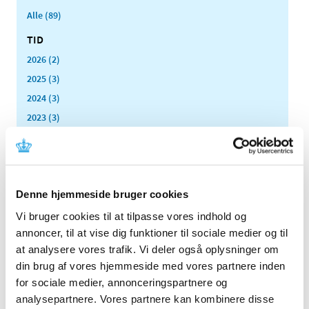
Alle (89)
TID
2026 (2)
2025 (3)
2024 (3)
2023 (3)
2022 (1)
2021 (1)
2020 (1)
Denne hjemmeside bruger cookies
2019 (4)
2018 (5)
Vi bruger cookies til at tilpasse vores indhold og
annoncer, til at vise dig funktioner til sociale medier og til
2017 (7)
at analysere vores trafik. Vi deler også oplysninger om
2016 (10)
din brug af vores hjemmeside med vores partnere inden
2015 (7)
for sociale medier, annonceringspartnere og
2014 (8)
analysepartnere. Vores partnere kan kombinere disse