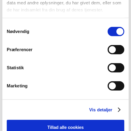
2013 (9)
data med andre oplysninger, du har givet dem, eller som
december (1)
de har indsamlet fra din brug af deres tjenester.
august (1)
juli (1)
Samtykkevalg
juni (1)
Nødvendig
maj (2)
april (2)
Præferencer
marts (1)
2012 (7)
Statistik
2011 (8)
2010 (1)
Marketing
2009 (2)
2008 (3)
2007 (2)
Vis detaljer
2006 (2)
Tillad alle cookies