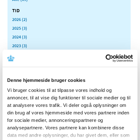
TID
2026 (2)
2025 (3)
2024 (3)
2023 (3)
2022 (1)
2021 (1)
2020 (1)
Denne hjemmeside bruger cookies
2019 (4)
2018 (5)
Vi bruger cookies til at tilpasse vores indhold og
annoncer, til at vise dig funktioner til sociale medier og til
2017 (7)
at analysere vores trafik. Vi deler også oplysninger om
2016 (10)
din brug af vores hjemmeside med vores partnere inden
november (1)
for sociale medier, annonceringspartnere og
juli (1)
analysepartnere. Vores partnere kan kombinere disse
maj (1)
data med andre oplysninger, du har givet dem, eller som
april (3)