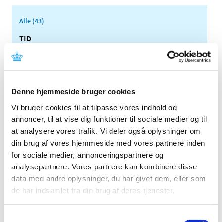
Alle (43)
TID
2023 (1)
2022 (2)
2020 (1)
Denne hjemmeside bruger cookies
2019 (3)
Vi bruger cookies til at tilpasse vores indhold og
2018 (4)
annoncer, til at vise dig funktioner til sociale medier og til
2017 (5)
at analysere vores trafik. Vi deler også oplysninger om
2016 (2)
din brug af vores hjemmeside med vores partnere inden
2015 (2)
for sociale medier, annonceringspartnere og
2014 (3)
analysepartnere. Vores partnere kan kombinere disse
2013 (4)
data med andre oplysninger, du har givet dem, eller som
de har indsamlet fra din brug af deres tjenester.
2012 (1)
2011 (2)
Samtykkevalg
2010 (2)