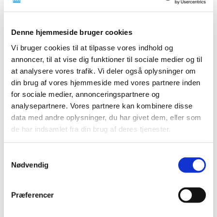
gammel håndkøbsmedicin i detailhandlen. Hvor det
…
Lægemiddelstyrelsens resultatkontrakt 2009
Denne hjemmeside bruger cookies
|
3. juli 2009
|
Vi bruger cookies til at tilpasse vores indhold og
Lægemiddelstyrelsen har indgået en resultatkontrakt
annoncer, til at vise dig funktioner til sociale medier og til
med Ministeriet for Sundhed og Forebyggelse, der
…
at analysere vores trafik. Vi deler også oplysninger om
din brug af vores hjemmeside med vores partnere inden
for sociale medier, annonceringspartnere og
Alle (8)
analysepartnere. Vores partnere kan kombinere disse
TID
data med andre oplysninger, du har givet dem, eller som
de har indsamlet fra din brug af deres tjenester.
2009 (8)
december (1)
september (1)
Samtykkevalg
Nødvendig
juli (2)
april (2)
marts (2)
Præferencer