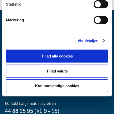
Statistik
Marketing
Vis detaljer
Lægemiddelstyrelsen
Tillad alle cookies
Axel Heides Gade 1
2300 København S
Email:
dkma@dkma.dk
Tillad valgte
Lægemiddelstyrelsen er en del af
Kun nødvendige cookies
Sundheds- og Kirkeministeriet.
Kontakt Lægemiddelstyrelsen
44 88 95 95 (kl. 9 - 15)