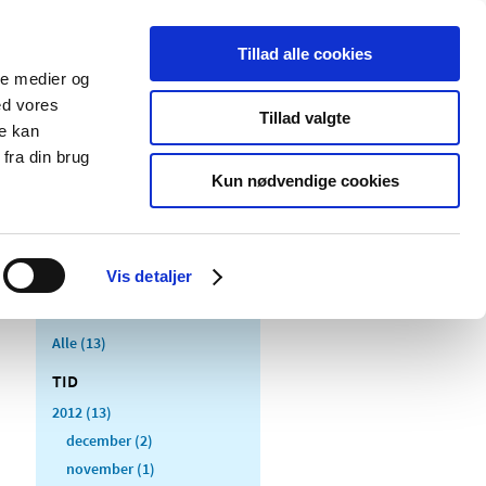
Tillad alle cookies
ale medier og
Udgivelser
Cookies
ed vores
Tillad valgte
re kan
dicinsk
Særlige
fra din brug
styr
produktområder
Kun nødvendige cookies
Vis detaljer
Alle (13)
TID
2012 (13)
december (2)
november (1)