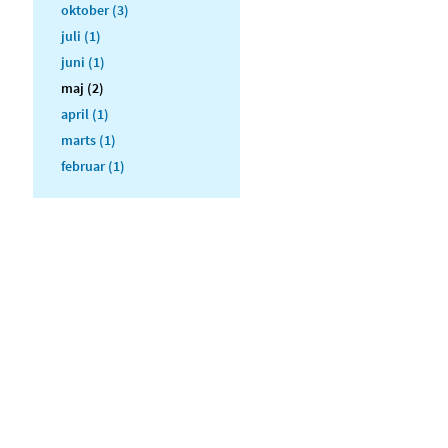
oktober (3)
juli (1)
juni (1)
maj (2)
april (1)
marts (1)
februar (1)