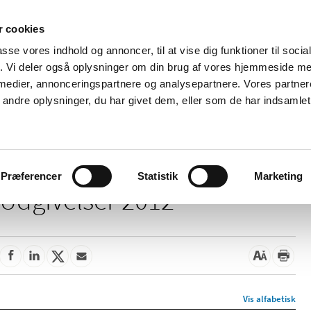
 cookies
passe vores indhold og annoncer, til at vise dig funktioner til soci
Nyheder
Om os
Kontakt
fik. Vi deler også oplysninger om din brug af vores hjemmeside m
 medier, annonceringspartnere og analysepartnere. Vores partne
 og
Tilskud og
Apoteker og salg af
Me
ndre oplysninger, du har givet dem, eller som de har indsamlet 
rmation
priser
medicin
ud
Præferencer
Statistik
Marketing
Udgivelser 2012
Vis alfabetisk