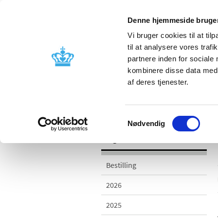
Denne hjemmeside bruger
Vi bruger cookies til at til
til at analysere vores tra
partnere inden for sociale
Godkendelse og
Bivirkninger
kombinere disse data med a
kontrol
produktinfo
af deres tjenester.
/
Udgivelser
2012
Samtykkevalg
Nødvendig
Udgivelser
Bestilling
2026
2025