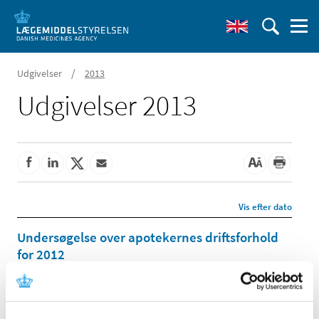
/
Udgivelser
2013
Udgivelser 2013
Vis efter dato
Undersøgelse over apotekernes driftsforhold
for 2012
|
16. december 2013
|
Sundhedsstyrelsen laver hvert år en undersøgelse over
apotekernes driftsforhold. Undersøgelsen bygger på
…