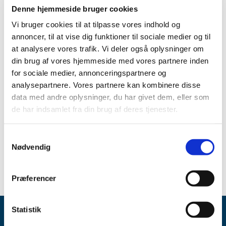
Denne hjemmeside bruger cookies
Vi bruger cookies til at tilpasse vores indhold og
Alle (12)
annoncer, til at vise dig funktioner til sociale medier og til
TID
at analysere vores trafik. Vi deler også oplysninger om
2013 (12)
din brug af vores hjemmeside med vores partnere inden
december (1)
for sociale medier, annonceringspartnere og
analysepartnere. Vores partnere kan kombinere disse
august (1)
data med andre oplysninger, du har givet dem, eller som
juli (1)
de har indsamlet fra din brug af deres tjenester.
juni (1)
maj (5)
Samtykkevalg
april (2)
Nødvendig
marts (1)
Præferencer
Statistik