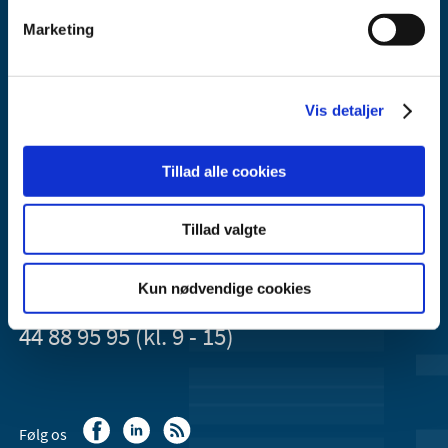
Marketing
Lægemiddelstyrelsen
Vis detaljer
Axel Heides Gade 1
2300 København S
Tillad alle cookies
Email:
dkma@dkma.dk
Lægemiddelstyrelsen er en del af
Tillad valgte
Sundheds- og Kirkeministeriet.
Kun nødvendige cookies
Kontakt Lægemiddelstyrelsen
44 88 95 95 (kl. 9 - 15)
Følg os