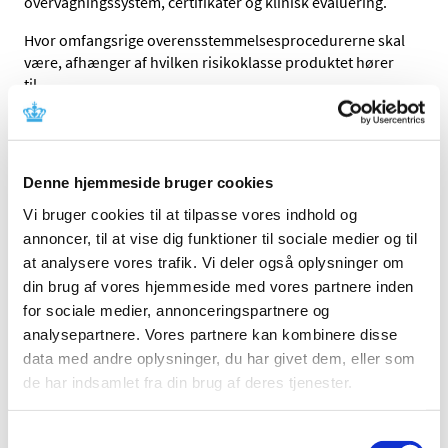
overvågningssystem, certifikater og klinisk evaluering.
Hvor omfangsrige overensstemmelsesprocedurerne skal
være, afhænger af hvilken risikoklasse produktet hører
til.
For produkter der hører til i en højere risikoklasse end I,
skal fabrikanten vælge et bemyndiget organ til at
gennemgå sin produktdokumentation. Det bemyndigede
Denne hjemmeside bruger cookies
organ skal være udpeget af myndighederne. Det
bemyndigede organ udsteder et certifikat, såfremt
Vi bruger cookies til at tilpasse vores indhold og
dokumentationen er i orden. Certifikatet indgår i
annoncer, til at vise dig funktioner til sociale medier og til
fabrikantens dokumentation for produktets sikkerhed.
at analysere vores trafik. Vi deler også oplysninger om
din brug af vores hjemmeside med vores partnere inden
Markedsovervågning
for sociale medier, annonceringspartnere og
analysepartnere. Vores partnere kan kombinere disse
Etabler et fungerende overvågningssystem. Det skal sikre,
at oplysninger om brug og sikkerhed ved udstyret bliver
data med andre oplysninger, du har givet dem, eller som
modtaget og behandlet systematisk efter
de har indsamlet fra din brug af deres tjenester.
markedsføringen. På den måde er det muligt at afdække
behov for produktforbedringer.
Samtykkevalg