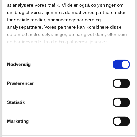
at analysere vores trafik. Vi deler også oplysninger om
|
21. oktober 2015
|
din brug af vores hjemmeside med vores partnere inden
for sociale medier, annonceringspartnere og
EndoBarrier Gastrointestinal Linersystem
analysepartnere. Vores partnere kan kombinere disse
|
21. oktober 2015
|
data med andre oplysninger, du har givet dem, eller som
de har indsamlet fra din brug af deres tjenester.
Syramed μSP6000 og Volumed μVP7000
|
14. oktober 2015
|
Samtykkevalg
Nødvendig
Thunderbeat
|
13. oktober 2015
|
Præferencer
ORTHO VISION Analyzer for ORTHO BioVue
Statistik
Cassettes
|
13. oktober 2015
|
Marketing
Enzygnost Anti-VZV/IgG
|
13. oktober 2015
|