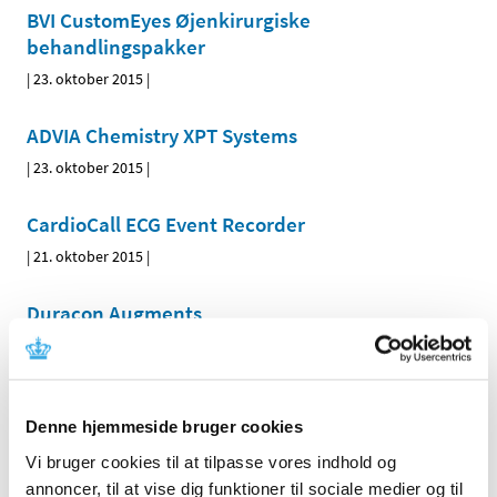
BVI CustomEyes Øjenkirurgiske
behandlingspakker
|
23. oktober 2015
|
ADVIA Chemistry XPT Systems
|
23. oktober 2015
|
CardioCall ECG Event Recorder
|
21. oktober 2015
|
Duracon Augments
|
21. oktober 2015
|
Radial Head Prosthesis - MoPyC stem
Denne hjemmeside bruger cookies
|
21. oktober 2015
|
Vi bruger cookies til at tilpasse vores indhold og
ChronOS Inject Bone Void Filler
annoncer, til at vise dig funktioner til sociale medier og til