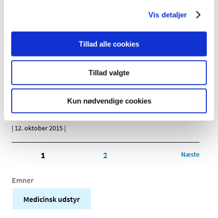
Vis detaljer
Philips Brilliance og Ingenuity Systemer
|
12. oktober 2015
|
Tillad alle cookies
N Latex ß2-Microglobulin og DV Flex Reagent
Tillad valgte
B2MIC
|
12. oktober 2015
|
Kun nødvendige cookies
Kiwee Testikel Implantat & Vaginal Stent
|
12. oktober 2015
|
1
2
Næste
Emner
Medicinsk udstyr