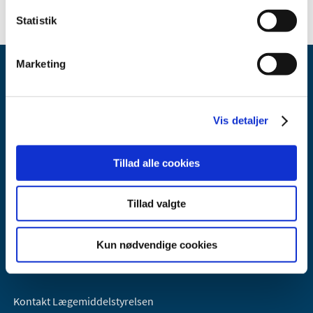
Statistik
Marketing
Vis detaljer
Lægemiddelstyrelsen
Tillad alle cookies
Axel Heides Gade 1
2300 København S
Tillad valgte
Email:
dkma@dkma.dk
Lægemiddelstyrelsen er en del af
Kun nødvendige cookies
Sundheds- og Kirkeministeriet.
Kontakt Lægemiddelstyrelsen