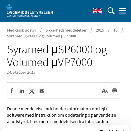
/
/
/
/
Medicinsk udstyr
Sikkerhedsmeddelelser
2015
10
Syramed μSP6000 og Volumed μVP7000
Syramed μSP6000 og
Volumed μVP7000
14. oktober 2015
Denne meddelelse indeholder information om fejl i
software med instruktion om opdatering og anvendelse
af udstyret. Læs mere i meddelelsen fra fabrikanten.