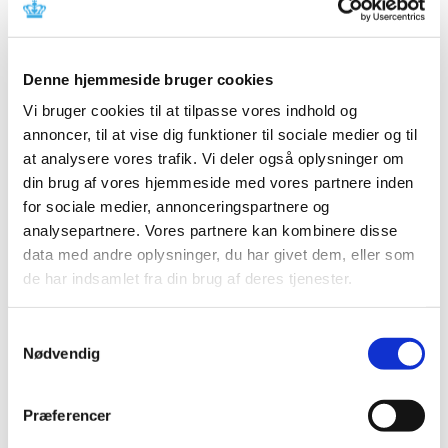
Referencer
Produkt: Syramed μSP6000 og Volumed μVP7000
Denne hjemmeside bruger cookies
Fabrikant: Arcomed AG
Vi bruger cookies til at tilpasse vores indhold og
Fabrikantens referencenummer: CH-20150715
annoncer, til at vise dig funktioner til sociale medier og til
Lægemiddelstyrelsens sagsnummer: 2015100047
at analysere vores trafik. Vi deler også oplysninger om
din brug af vores hjemmeside med vores partnere inden
Emner
for sociale medier, annonceringspartnere og
analysepartnere. Vores partnere kan kombinere disse
Medicinsk udstyr
data med andre oplysninger, du har givet dem, eller som
de har indsamlet fra din brug af deres tjenester.
Relateret indhold
Samtykkevalg
Nødvendig
Sikkerhedsmeddelelse om Syramed μSP6000 og Volumed
μVP7000
(pdf - 0,08 MB)
Præferencer