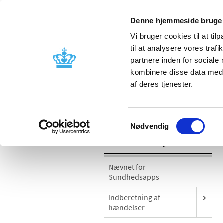
Denne hjemmeside bruger
Vi bruger cookies til at til
til at analysere vores tra
partnere inden for sociale
Godkendelse og
Bivirkninger
kombinere disse data med a
kontrol
produktinfo
af deres tjenester.
/
Medicinsk udstyr
Sikkerhedsmeddel
Samtykkevalg
Nødvendig
Medicinsk udstyr
Nævnet for
Sundhedsapps
Indberetning af
hændelser