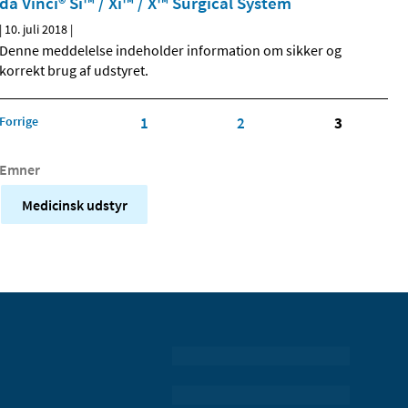
da Vinci® Si™ / Xi™ / X™ Surgical System
|
10. juli 2018
|
Denne meddelelse indeholder information om sikker og
korrekt brug af udstyret.
Forrige
1
2
3
Emner
Medicinsk udstyr