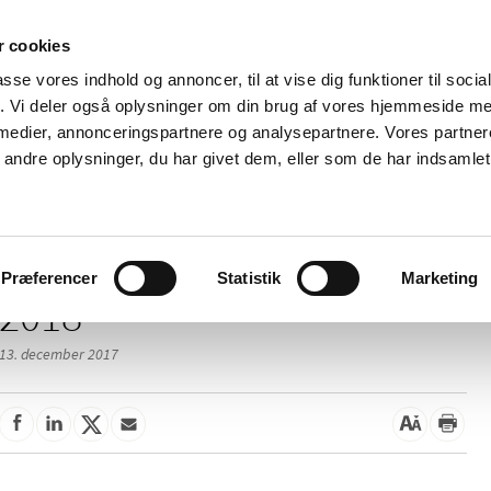
 cookies
passe vores indhold og annoncer, til at vise dig funktioner til soci
Nyheder
Om os
Kontakt
fik. Vi deler også oplysninger om din brug af vores hjemmeside m
 medier, annonceringspartnere og analysepartnere. Vores partne
 og
Tilskud og
Apoteker og salg af
Me
ndre oplysninger, du har givet dem, eller som de har indsamlet 
rmation
priser
medicin
ud
/
elser
2018
Præferencer
Statistik
Marketing
2018
13. december 2017