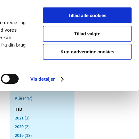
Tillad alle cookies
ale medier og
Udgivelser
Cookies
ed vores
Tillad valgte
re kan
dicinsk
Særlige
fra din brug
styr
produktområder
Kun nødvendige cookies
Vis detaljer
Alle (447)
TID
2021 (1)
2020 (2)
2019 (18)