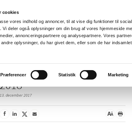
 cookies
passe vores indhold og annoncer, til at vise dig funktioner til soci
Nyheder
Om os
Kontakt
fik. Vi deler også oplysninger om din brug af vores hjemmeside m
 medier, annonceringspartnere og analysepartnere. Vores partne
 og
Tilskud og
Apoteker og salg af
Me
ndre oplysninger, du har givet dem, eller som de har indsamlet 
rmation
priser
medicin
ud
/
elser
2018
Præferencer
Statistik
Marketing
2018
13. december 2017