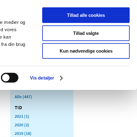
Tillad alle cookies
ale medier og
Udgivelser
Cookies
ed vores
Tillad valgte
re kan
dicinsk
Særlige
fra din brug
styr
produktområder
Kun nødvendige cookies
Vis detaljer
Alle (447)
TID
2021 (1)
2020 (2)
2019 (18)