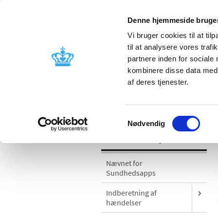
Denne hjemmeside bruger
Vi bruger cookies til at til
til at analysere vores tra
partnere inden for sociale
Godkendelse og
Bivirkninger
kombinere disse data med a
kontrol
produktinfo
af deres tjenester.
/
Medicinsk udstyr
Sikkerhedsmeddel
Samtykkevalg
Nødvendig
Medicinsk udstyr
Nævnet for
Sundhedsapps
Indberetning af
hændelser