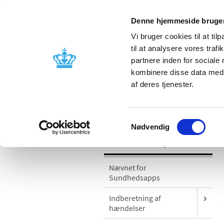
Denne hjemmeside bruger
Vi bruger cookies til at til
til at analysere vores tra
partnere inden for sociale
Godkendelse og
Bivirkninger
kombinere disse data med a
kontrol
produktinfo
af deres tjenester.
/
Medicinsk udstyr
Sikkerhedsmeddel
Samtykkevalg
Nødvendig
Medicinsk udstyr
Nævnet for
Sundhedsapps
Indberetning af
hændelser