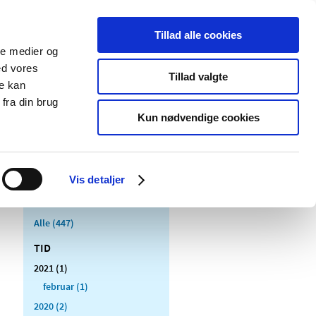
Tillad alle cookies
ale medier og
Udgivelser
Cookies
ed vores
Tillad valgte
re kan
dicinsk
Særlige
fra din brug
styr
produktområder
Kun nødvendige cookies
Vis detaljer
Alle (447)
TID
2021 (1)
februar (1)
2020 (2)