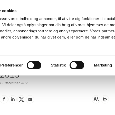
 cookies
passe vores indhold og annoncer, til at vise dig funktioner til soci
Nyheder
Om os
Kontakt
fik. Vi deler også oplysninger om din brug af vores hjemmeside m
 medier, annonceringspartnere og analysepartnere. Vores partne
 og
Tilskud og
Apoteker og salg af
Me
ndre oplysninger, du har givet dem, eller som de har indsamlet 
rmation
priser
medicin
ud
/
elser
2018
Præferencer
Statistik
Marketing
2018
13. december 2017