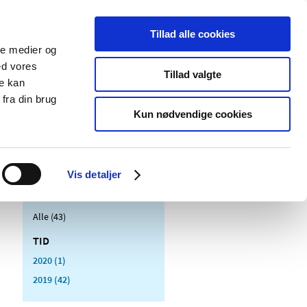
Tillad alle cookies
ale medier og
Udgivelser
Cookies
ed vores
Tillad valgte
re kan
dicinsk
Særlige
fra din brug
styr
produktområder
Kun nødvendige cookies
Vis detaljer
Alle (43)
TID
2020 (1)
2019 (42)