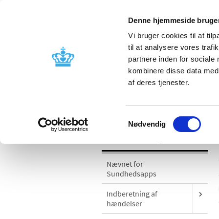
Denne hjemmeside bruger
Vi bruger cookies til at til
til at analysere vores tra
partnere inden for sociale
Godkendelse og
Bivirkninger
kombinere disse data med a
kontrol
produktinfo
af deres tjenester.
/
Medicinsk udstyr
Sikkerhedsmeddel
Samtykkevalg
Nødvendig
Medicinsk udstyr
Nævnet for
Sundhedsapps
Indberetning af
hændelser