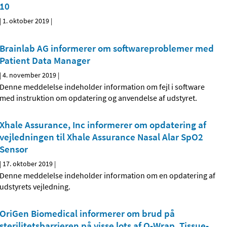
10
|
1. oktober 2019
|
Brainlab AG informerer om softwareproblemer med
Patient Data Manager
|
4. november 2019
|
Denne meddelelse indeholder information om fejl i software
med instruktion om opdatering og anvendelse af udstyret.
Xhale Assurance, Inc informerer om opdatering af
vejledningen til Xhale Assurance Nasal Alar SpO2
Sensor
|
17. oktober 2019
|
Denne meddelelse indeholder information om en opdatering af
udstyrets vejledning.
OriGen Biomedical informerer om brud på
sterilitetsbarrieren på visse lots af O-Wrap, Tissue-