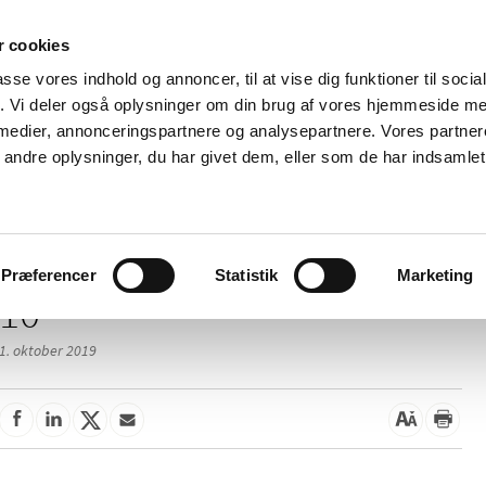
 cookies
passe vores indhold og annoncer, til at vise dig funktioner til soci
Nyheder
Om os
Kontakt
fik. Vi deler også oplysninger om din brug af vores hjemmeside m
 medier, annonceringspartnere og analysepartnere. Vores partne
 og
Tilskud og
Apoteker og salg af
Me
ndre oplysninger, du har givet dem, eller som de har indsamlet 
rmation
priser
medicin
ud
/
/
elser
2019
10
Præferencer
Statistik
Marketing
10
1. oktober 2019