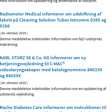
med instruktion om opdatering og anvendelse af udstyret.
Radiometer Medical informerer om udskiftning af
labels på Cleaning Solution Tubes lotnumre 0265 og
0266
|
24. oktober 2019
|
Denne meddelelse indeholder information om fejl i udstyrets
mærkning.
KARL STORZ SE & Co. KG informerer om ny
betjeningsvejledning til C-MAC®
videolaryngoskoper med katalognumrene 8402XX
og 8403XX
|
24. oktober 2019
|
Denne meddelelse indeholder information om en opdatering af
udstyrets vejledning.
Roche Diabetes Care informerer om instruktioner til