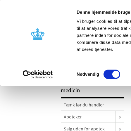
Denne hjemmeside bruger
Vi bruger cookies til at til
til at analysere vores tra
partnere inden for sociale
Godkendelse og
Bivirkninger
kombinere disse data med a
kontrol
produktinfo
af deres tjenester.
/
Apoteker og salg af medicin
Apotek
Samtykkevalg
Nødvendig
Apoteker og salg af
medicin
Tænk før du handler
Apoteker
Salg uden for apotek