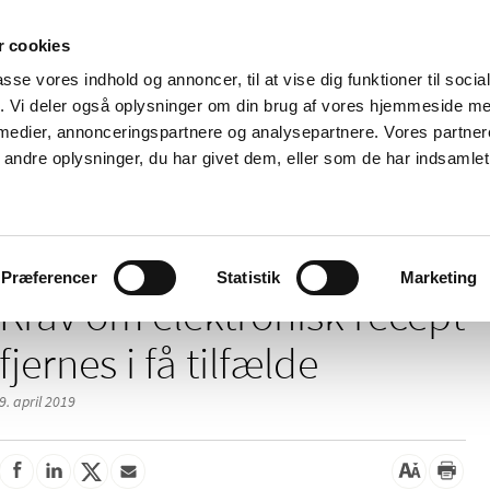
 cookies
passe vores indhold og annoncer, til at vise dig funktioner til soci
Nyheder
Om os
Kontakt
fik. Vi deler også oplysninger om din brug af vores hjemmeside m
 medier, annonceringspartnere og analysepartnere. Vores partne
 og
Tilskud og
Apoteker og salg af
Me
ndre oplysninger, du har givet dem, eller som de har indsamlet 
rmation
priser
medicin
ud
/
er
Krav om elektronisk recept fjernes i få tilfælde
Præferencer
Statistik
Marketing
Krav om elektronisk recept
fjernes i få tilfælde
9. april 2019