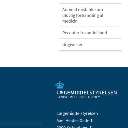
Anmeld mistanke om
ulovlig forhandling af
medicin
Recepter fra andet land
Udgivelser
Lægemiddelstyrelsen
Axel Heides Gade 1
2300 København S