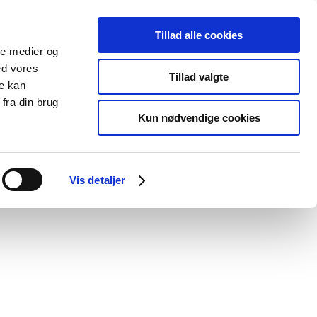
Tillad alle cookies
ale medier og
Udgivelser
Cookies
ed vores
Tillad valgte
re kan
dicinsk
Særlige
fra din brug
styr
produktområder
Kun nødvendige cookies
Vis detaljer