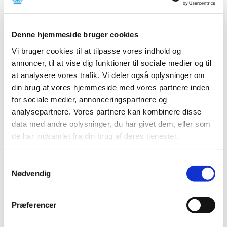
detailhandlen 2016
|
23. marts 2017
|
Lægemiddelstyrelsen har i 2016 gennemført 862
Denne hjemmeside bruger cookies
inspektioner af detailvirksomheders salg af
…
Vi bruger cookies til at tilpasse vores indhold og
annoncer, til at vise dig funktioner til sociale medier og til
at analysere vores trafik. Vi deler også oplysninger om
Alle (46)
din brug af vores hjemmeside med vores partnere inden
TID
for sociale medier, annonceringspartnere og
2024 (2)
analysepartnere. Vores partnere kan kombinere disse
2023 (1)
data med andre oplysninger, du har givet dem, eller som
de har indsamlet fra din brug af deres tjenester.
2022 (1)
2021 (2)
Samtykkevalg
2020 (1)
Nødvendig
2019 (3)
2018 (3)
Præferencer
2017 (5)
december (1)