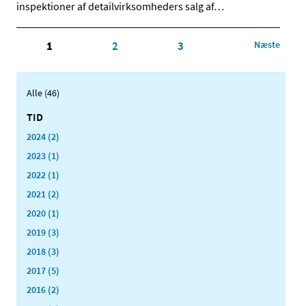
inspektioner af detailvirksomheders salg af
…
1
2
3
Næste
Alle (46)
TID
2024 (2)
2023 (1)
2022 (1)
2021 (2)
2020 (1)
2019 (3)
2018 (3)
2017 (5)
2016 (2)