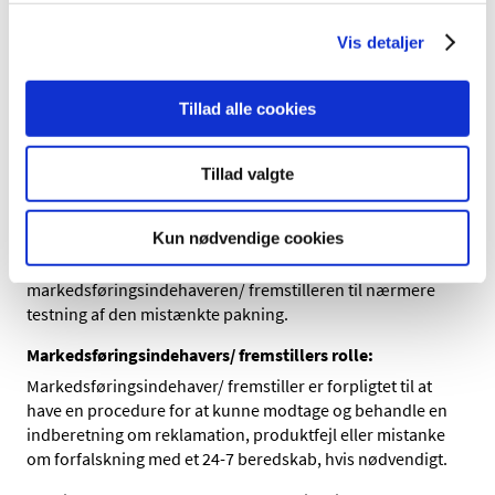
Grossisten modtager den mistænkte lægemiddelpakning
retur fra apoteket. Den mistænkte lægemiddelpakning
Vis detaljer
skal straks sættes i karantæne samt holdes adskilt fra
øvrige salgbare lægemidler.
Tillad alle cookies
Grossisten skal inden for kort tid afklare, om grossisten
kan finde en teknisk-/procedurefejl, der kan forklare
Tillad valgte
alarmen. Grossisten ejer dog kun data fra deres egen
verificering.
Kun nødvendige cookies
Hvis en teknisk-/procedurefejl kan udelukkes sender
grossisten pakningen retur til
markedsføringsindehaveren/ fremstilleren til nærmere
testning af den mistænkte pakning.
Markedsføringsindehavers/ fremstillers rolle:
Markedsføringsindehaver/ fremstiller er forpligtet til at
have en procedure for at kunne modtage og behandle en
indberetning om reklamation, produktfejl eller mistanke
om forfalskning med et 24-7 beredskab, hvis nødvendigt.