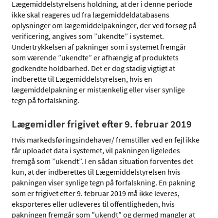
Lægemiddelstyrelsens holdning, at der i denne periode
ikke skal reageres ud fra lægemiddeldatabasens
oplysninger om lægemiddelpakninger, der ved forsøg på
verificering, angives som ”ukendte” i systemet.
Undertrykkelsen af pakninger som i systemet fremgår
som værende ”ukendte” er afhængig af produktets
godkendte holdbarhed. Det er dog stadig vigtigt at
indberette til Lægemiddelstyrelsen, hvis en
lægemiddelpakning er mistænkelig eller viser synlige
tegn på forfalskning.
Lægemidler frigivet efter 9. februar 2019
Hvis markedsføringsindehaver/ fremstiller ved en fejl ikke
får uploadet data i systemet, vil pakningen ligeledes
fremgå som ”ukendt”. I en sådan situation forventes det
kun, at der indberettes til Lægemiddelstyrelsen hvis
pakningen viser synlige tegn på forfalskning. En pakning
som er frigivet efter 9. februar 2019 må ikke leveres,
eksporteres eller udleveres til offentligheden, hvis
pakningen fremgår som ”ukendt” og dermed mangler at