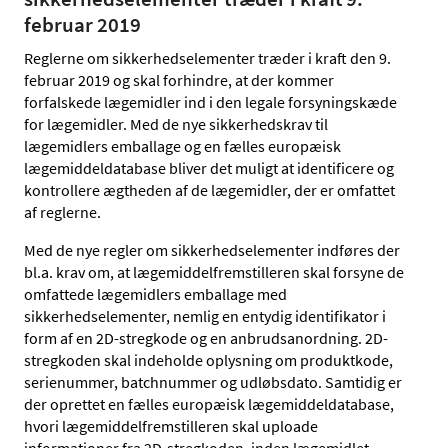
februar 2019
Reglerne om sikkerhedselementer træder i kraft den 9.
februar 2019 og skal forhindre, at der kommer
forfalskede lægemidler ind i den legale forsyningskæde
for lægemidler. Med de nye sikkerhedskrav til
lægemidlers emballage og en fælles europæisk
lægemiddeldatabase bliver det muligt at identificere og
kontrollere ægtheden af de lægemidler, der er omfattet
af reglerne.
Med de nye regler om sikkerhedselementer indføres der
bl.a. krav om, at lægemiddelfremstilleren skal forsyne de
omfattede lægemidlers emballage med
sikkerhedselementer, nemlig en entydig identifikator i
form af en 2D-stregkode og en anbrudsanordning. 2D-
stregkoden skal indeholde oplysning om produktkode,
serienummer, batchnummer og udløbsdato. Samtidig er
der oprettet en fælles europæisk lægemiddeldatabase,
hvori lægemiddelfremstilleren skal uploade
informationer fra 2D-stregkoden, inden lægemidlet