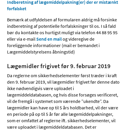
Indberetning af lægemiddelpakning(er) der er mistænkt
forfalsket
Bemærk at udfyldelsen af formularen aldrig må forsinke
indberetning af potentielle forfalskninger til os. I så fald
bør du kontakte os hurtigst muligt via telefon 44 88 95 95
eller via e-mail
Send en mail
og videregive de
foreliggende informationer (mail er bemandet i
Lægemiddelstyrelsens åbningstid)
Lægemidler frigivet før 9. februar 2019
Da reglerne om sikkerhedselementer først træder i kraft
den 9. februar 2019, vil lægemidler frigivet før denne dato
ikke nødvendigvis være uploadet i
lægemiddeldatabasen, og hvis disse forsøges verificeret,
vil de fremgå i systemet som værende ”ukendte”. Da
lægemidler kan have op til 5 års holdbarhed, vil der være
en periode på op til 5 år før alle lægemiddelpakninger,
som er omfattet af reglerne ift. sikkerhedselementer, vil
være uploadet i lægemiddeldatabasen. Det er