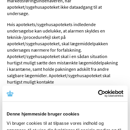
markedsføringsindehaveren, har
apoteket/sygehusapoteket ikke dataadgang til at
undersøge.
Hvis apotekets/sygehusapotekets indledende
undersøgelse kan udelukke, at alarmen skyldes en
teknisk-/procedurefejl sket på
apoteket/sygehusapoteket, skal lægemiddelpakken
undersøges nærmere for forfalskning.
Apoteket/sygehusapoteket skal i en sådan situation
hurtigst muligt sætte den mistænkte lægemiddelpakning
i karantæne, samt holde pakningen adskilt fra andre
salgbare lægemidler. Apoteket/sygehusapoteket skal
hurtigst muligt kontakte
markedsføringsindehaveren/repræsentanten for
produktet, for at informere om den udløste alarm på
lægemiddelpakningen. Hvis pakningen efter indledende
dialog stadig er mistænkt, skal pakningen hurtigst muligt
sendes retur til den grossist, som har leveret pakningen.
Denne hjemmeside bruger cookies
Hvis der opstår en situation, hvor det ikke er muligt at
Vi bruger cookies til at tilpasse vores indhold og
opnå en indledende dialog med
annoncer, til at vise dig funktioner til sociale medier og til