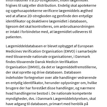
frigives til salg eller distribution. Endelig skal apotekerne
og sygehusapotekerne verificere lægemiddels ægthed
ved at aflæse 2D-stregkoden og genfinde den entydige
identifikator og deaktivere lægemidlet i databasen,
ligesom det skal kontrolleres, om anbrudsanordningen
er intakt i forbindelse med, at lægemidlet udleveres til
patienten.
Lægemiddeldatabasen er blevet opbygget af European
Medicines Verification Organisation (EMVO) i samarbejde
med tilsvarende nationale organisationer, i Danmark
findes tilsvarende Dansk Medicin Verifikation
Organisation (DMVO), da det er lægemiddelfremstillerne,
der skal oprette og drive databasen. Databasen
indeholder fortegnelser over alle handlinger vedrørende
en entydig identifikator, herunder oplysninger om, hvilke
brugere der har forestået disse handlinger, og nærmere
hvad handlingerne bestod i. De nationale kompetente
myndigheder, dvs. i Danmark Lægemiddelstyrelsen, skal
have adgang til databasen, primært med henblik på