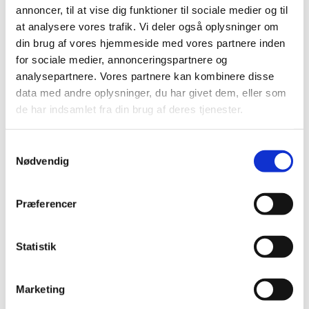
2021 (516)
annoncer, til at vise dig funktioner til sociale medier og til
2020 (263)
at analysere vores trafik. Vi deler også oplysninger om
2019 (159)
din brug af vores hjemmeside med vores partnere inden
2018 (150)
for sociale medier, annonceringspartnere og
analysepartnere. Vores partnere kan kombinere disse
2017 (167)
data med andre oplysninger, du har givet dem, eller som
2016 (167)
de har indsamlet fra din brug af deres tjenester.
2015 (33)
2014 (44)
Samtykkevalg
2013 (49)
Nødvendig
2012 (44)
2011 (13)
Præferencer
2010 (7)
2009 (14)
Statistik
december (2)
november (1)
oktober (1)
Marketing
september (2)