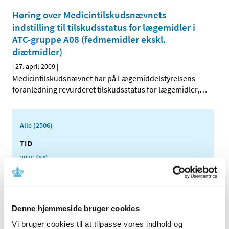
Høring over Medicintilskudsnævnets
indstilling til tilskudsstatus for lægemidler i
ATC-gruppe A08 (fedmemidler ekskl.
diætmidler)
|
27. april 2009
|
Medicintilskudsnævnet har på Lægemiddelstyrelsens
foranledning revurderet tilskudsstatus for lægemidler,
…
Alle (2506)
TID
2026 (84)
2025 (158)
2024 (224)
2023 (195)
Denne hjemmeside bruger cookies
2022 (197)
Vi bruger cookies til at tilpasse vores indhold og