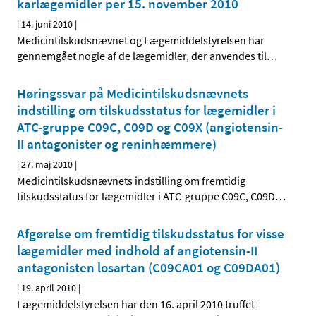
karlægemidler per 15. november 2010
|
14. juni 2010
|
Medicintilskudsnævnet og Lægemiddelstyrelsen har
gennemgået nogle af de lægemidler, der anvendes til
…
Høringssvar på Medicintilskudsnævnets
indstilling om tilskudsstatus for lægemidler i
ATC-gruppe C09C, C09D og C09X (angiotensin-
II antagonister og reninhæmmere)
|
27. maj 2010
|
Medicintilskudsnævnets indstilling om fremtidig
tilskudsstatus for lægemidler i ATC-gruppe C09C, C09D
…
Afgørelse om fremtidig tilskudsstatus for visse
lægemidler med indhold af angiotensin-II
antagonisten losartan (C09CA01 og C09DA01)
|
19. april 2010
|
Lægemiddelstyrelsen har den 16. april 2010 truffet