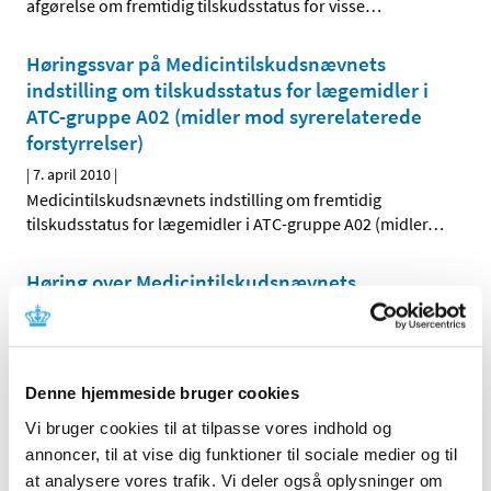
afgørelse om fremtidig tilskudsstatus for visse
…
Høringssvar på Medicintilskudsnævnets
indstilling om tilskudsstatus for lægemidler i
ATC-gruppe A02 (midler mod syrerelaterede
forstyrrelser)
|
7. april 2010
|
Medicintilskudsnævnets indstilling om fremtidig
tilskudsstatus for lægemidler i ATC-gruppe A02 (midler
…
Høring over Medicintilskudsnævnets
indstilling til tilskudsstatus for lægemidler i
ATC-gruppe C09C, C09D og C09X (angiotensin-
II antagonister og reninhæmmere)
|
31. marts 2010
|
Denne hjemmeside bruger cookies
Medicintilskudsnævnet har på Lægemiddelstyrelsens
Vi bruger cookies til at tilpasse vores indhold og
foranledning revurderet tilskudsstatus for lægemidler i
…
annoncer, til at vise dig funktioner til sociale medier og til
at analysere vores trafik. Vi deler også oplysninger om