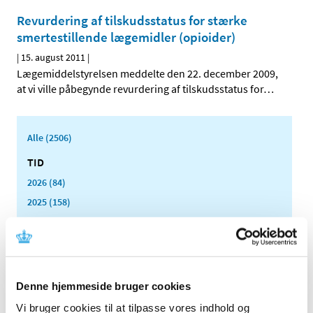
Revurdering af tilskudsstatus for stærke
smertestillende lægemidler (opioider)
|
15. august 2011
|
Lægemiddelstyrelsen meddelte den 22. december 2009,
at vi ville påbegynde revurdering af tilskudsstatus for
…
Alle (2506)
TID
2026 (84)
2025 (158)
2024 (224)
2023 (195)
2022 (197)
2021 (516)
Denne hjemmeside bruger cookies
2020 (263)
Vi bruger cookies til at tilpasse vores indhold og