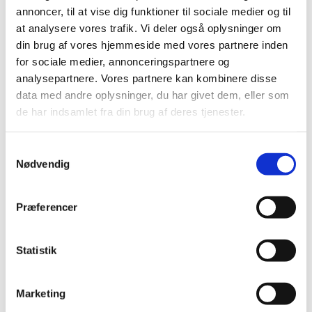
2019 (159)
annoncer, til at vise dig funktioner til sociale medier og til
2018 (150)
at analysere vores trafik. Vi deler også oplysninger om
din brug af vores hjemmeside med vores partnere inden
2017 (167)
for sociale medier, annonceringspartnere og
2016 (167)
analysepartnere. Vores partnere kan kombinere disse
2015 (33)
data med andre oplysninger, du har givet dem, eller som
2014 (44)
de har indsamlet fra din brug af deres tjenester.
2013 (49)
2012 (44)
Samtykkevalg
2011 (13)
Nødvendig
november (1)
oktober (2)
Præferencer
september (2)
august (2)
Statistik
juli (1)
juni (1)
maj (2)
Marketing
marts (1)