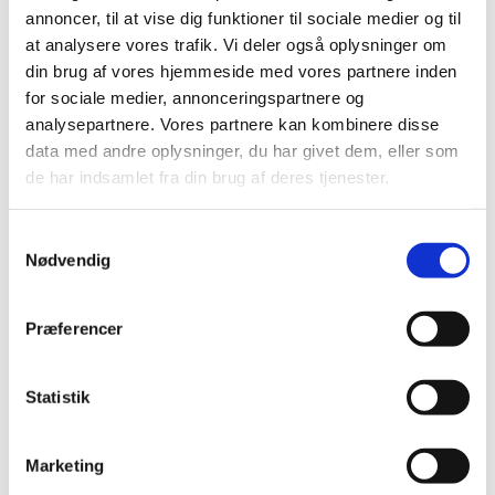
2019 (159)
annoncer, til at vise dig funktioner til sociale medier og til
2018 (150)
at analysere vores trafik. Vi deler også oplysninger om
din brug af vores hjemmeside med vores partnere inden
2017 (167)
for sociale medier, annonceringspartnere og
2016 (167)
analysepartnere. Vores partnere kan kombinere disse
2015 (33)
data med andre oplysninger, du har givet dem, eller som
2014 (44)
de har indsamlet fra din brug af deres tjenester.
2013 (49)
2012 (44)
Samtykkevalg
2011 (13)
Nødvendig
november (1)
oktober (2)
Præferencer
september (2)
august (2)
Statistik
juli (1)
juni (1)
maj (2)
Marketing
marts (1)