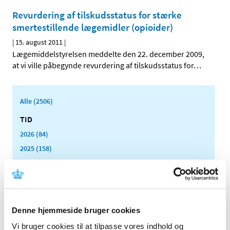
Revurdering af tilskudsstatus for stærke
smertestillende lægemidler (opioider)
|
15. august 2011
|
Lægemiddelstyrelsen meddelte den 22. december 2009,
at vi ville påbegynde revurdering af tilskudsstatus for
…
Alle (2506)
TID
2026 (84)
2025 (158)
2024 (224)
2023 (195)
2022 (197)
2021 (516)
Denne hjemmeside bruger cookies
2020 (263)
Vi bruger cookies til at tilpasse vores indhold og