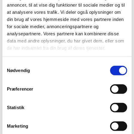
2019 (159)
annoncer, til at vise dig funktioner til sociale medier og til
2018 (150)
at analysere vores trafik. Vi deler også oplysninger om
din brug af vores hjemmeside med vores partnere inden
2017 (167)
for sociale medier, annonceringspartnere og
2016 (167)
analysepartnere. Vores partnere kan kombinere disse
2015 (33)
data med andre oplysninger, du har givet dem, eller som
2014 (44)
de har indsamlet fra din brug af deres tjenester.
2013 (49)
2012 (44)
Samtykkevalg
2011 (13)
Nødvendig
november (1)
oktober (2)
Præferencer
september (2)
august (2)
Statistik
juli (1)
juni (1)
maj (2)
Marketing
marts (1)