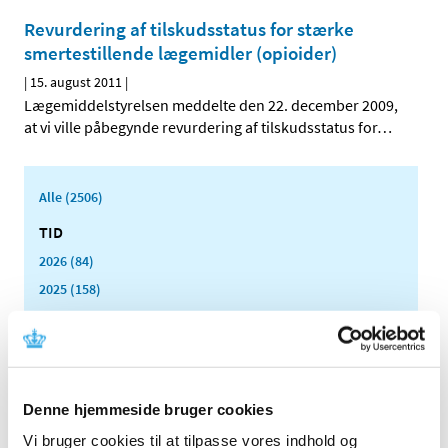
Revurdering af tilskudsstatus for stærke
smertestillende lægemidler (opioider)
|
15. august 2011
|
Lægemiddelstyrelsen meddelte den 22. december 2009,
at vi ville påbegynde revurdering af tilskudsstatus for
…
Alle (2506)
TID
2026 (84)
2025 (158)
2024 (224)
2023 (195)
2022 (197)
2021 (516)
Denne hjemmeside bruger cookies
2020 (263)
Vi bruger cookies til at tilpasse vores indhold og