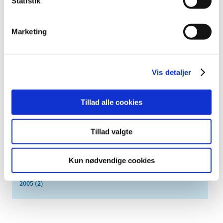
Statistik
juli (5)
juni (3)
Marketing
maj (1)
april (3)
marts (3)
Vis detaljer
februar (3)
januar (6)
2011 (13)
Tillad alle cookies
2010 (7)
2009 (14)
Tillad valgte
2008 (8)
2007 (3)
Kun nødvendige cookies
2006 (9)
2005 (2)