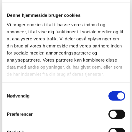
2023 (195)
2022 (197)
Denne hjemmeside bruger cookies
2021 (516)
Vi bruger cookies til at tilpasse vores indhold og
2020 (263)
annoncer, til at vise dig funktioner til sociale medier og til
2019 (159)
at analysere vores trafik. Vi deler også oplysninger om
2018 (150)
din brug af vores hjemmeside med vores partnere inden
2017 (167)
for sociale medier, annonceringspartnere og
2016 (167)
analysepartnere. Vores partnere kan kombinere disse
2015 (33)
data med andre oplysninger, du har givet dem, eller som
de har indsamlet fra din brug af deres tjenester.
2014 (44)
2013 (49)
Samtykkevalg
2012 (44)
Nødvendig
december (2)
november (6)
oktober (4)
Præferencer
september (7)
august (1)