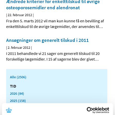
Ændrede kriterier for enkelttilskud til øvrige
osteoporosemidler end alendronat
|
22. februar 2012
|
Fra den 5. marts 2012 vil man kun kunne få en bevilling af
enkelttilskud til de øvrige lægemidler, der anvendes til
…
Ansøgninger om generelt tilskud i 2011
|
2. februar 2012
|
I 2011 behandlede vi 21 sager om generelt tilskud til 20
forskellige lægemidler. I 15 af sagerne blev der givet
…
Alle (2506)
TID
2026 (84)
2025 (158)
2024 (224)