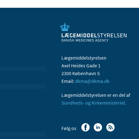
Lægemiddelstyrelsen
Axel Heides Gade 1
2300 København S
Email:
dkma@dkma.dk
Lægemiddelstyrelsen er en del af
Sundheds- og Kirkeministeriet.
Følg os