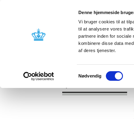
Denne hjemmeside bruger
Vi bruger cookies til at til
til at analysere vores tra
partnere inden for sociale
Godkendelse og
Bivirkninger
kombinere disse data med a
kontrol
produktinfo
af deres tjenester.
/
Nyheder
2016
Samtykkevalg
Nødvendig
Nyheder