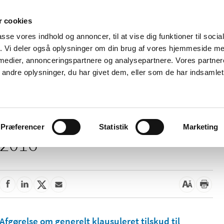
 cookies
passe vores indhold og annoncer, til at vise dig funktioner til soci
Nyheder
Om os
Kontakt
fik. Vi deler også oplysninger om din brug af vores hjemmeside m
 medier, annonceringspartnere og analysepartnere. Vores partne
 og
Tilskud og
Apoteker og salg af
Me
ndre oplysninger, du har givet dem, eller som de har indsamlet 
rmation
priser
medicin
ud
Præferencer
Statistik
Marketing
2016
Afgørelse om generelt klausuleret tilskud til