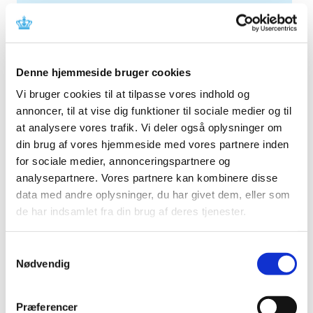
2026 (84)
2025 (158)
2024 (224)
2023 (195)
Denne hjemmeside bruger cookies
2022 (197)
Vi bruger cookies til at tilpasse vores indhold og
annoncer, til at vise dig funktioner til sociale medier og til
2021 (516)
at analysere vores trafik. Vi deler også oplysninger om
2020 (263)
din brug af vores hjemmeside med vores partnere inden
2019 (159)
for sociale medier, annonceringspartnere og
2018 (150)
analysepartnere. Vores partnere kan kombinere disse
2017 (167)
data med andre oplysninger, du har givet dem, eller som
2016 (167)
de har indsamlet fra din brug af deres tjenester.
2015 (33)
2014 (44)
Samtykkevalg
Nødvendig
december (3)
november (3)
oktober (1)
Præferencer