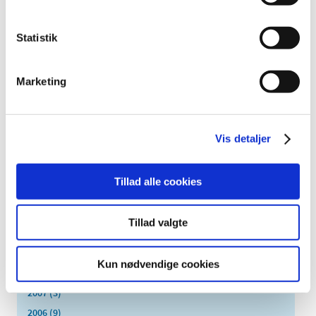
september (7)
august (4)
Statistik
juli (2)
juni (8)
maj (2)
Marketing
april (2)
marts (3)
februar (6)
Vis detaljer
januar (3)
2013 (49)
Tillad alle cookies
2012 (44)
2011 (13)
Tillad valgte
2010 (7)
2009 (14)
Kun nødvendige cookies
2008 (8)
2007 (3)
2006 (9)