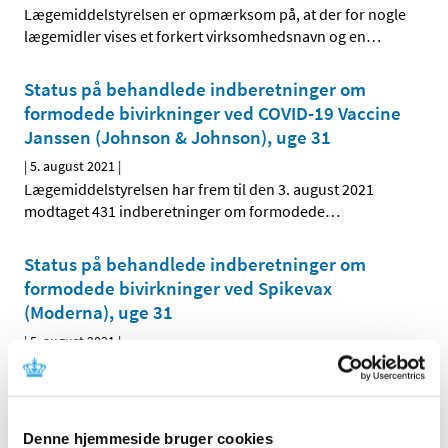
Lægemiddelstyrelsen er opmærksom på, at der for nogle
lægemidler vises et forkert virksomhedsnavn og en
…
Status på behandlede indberetninger om
formodede bivirkninger ved COVID-19 Vaccine
Janssen (Johnson & Johnson), uge 31
|
5. august 2021
|
Lægemiddelstyrelsen har frem til den 3. august 2021
modtaget 431 indberetninger om formodede
…
Status på behandlede indberetninger om
formodede bivirkninger ved Spikevax
(Moderna), uge 31
|
5. august 2021
|
Lægemiddelstyrelsen har behandlet i alt 1.443
indberetninger om formodede bivirkninger ved
…
Status på behandlede indberetninger om
Denne hjemmeside bruger cookies