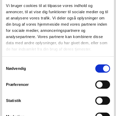
formodede bivirkninger ved Comirnaty
Vi bruger cookies til at tilpasse vores indhold og
(Pfizer/BioNTech), uge 31
annoncer, til at vise dig funktioner til sociale medier og til
|
5. august 2021
|
at analysere vores trafik. Vi deler også oplysninger om
Lægemiddelstyrelsen har behandlet i alt 7.815
din brug af vores hjemmeside med vores partnere inden
indberetninger om formodede bivirkninger ved
…
for sociale medier, annonceringspartnere og
analysepartnere. Vores partnere kan kombinere disse
Status på behandlede indberetninger om
data med andre oplysninger, du har givet dem, eller som
formodede bivirkninger ved Vaxzevria
de har indsamlet fra din brug af deres tjenester.
(AstraZeneca), uge 31
|
5. august 2021
|
Samtykkevalg
Nødvendig
Lægemiddelstyrelsen har behandlet i alt 3.683
indberetninger om formodede bivirkninger ved
…
Præferencer
Forsyningsvanskeligheder for Mysimba
|
5. august 2021
|
Statistik
Der er i øjeblikket problemer med forsyningen af
Mysimba 8 mg/90 mg depottabletter fra Navamedic AB
…