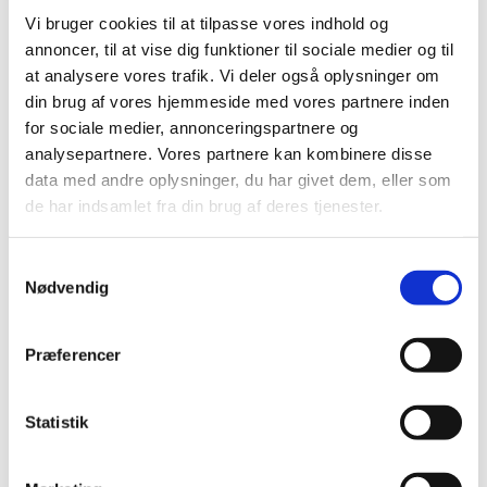
formodede bivirkninger ved Comirnaty
Vi bruger cookies til at tilpasse vores indhold og
(Pfizer/BioNTech), uge 31
annoncer, til at vise dig funktioner til sociale medier og til
|
5. august 2021
|
at analysere vores trafik. Vi deler også oplysninger om
Lægemiddelstyrelsen har behandlet i alt 7.815
din brug af vores hjemmeside med vores partnere inden
indberetninger om formodede bivirkninger ved
…
for sociale medier, annonceringspartnere og
analysepartnere. Vores partnere kan kombinere disse
Status på behandlede indberetninger om
data med andre oplysninger, du har givet dem, eller som
formodede bivirkninger ved Vaxzevria
de har indsamlet fra din brug af deres tjenester.
(AstraZeneca), uge 31
|
5. august 2021
|
Samtykkevalg
Nødvendig
Lægemiddelstyrelsen har behandlet i alt 3.683
indberetninger om formodede bivirkninger ved
…
Præferencer
Forsyningsvanskeligheder for Mysimba
|
5. august 2021
|
Statistik
Der er i øjeblikket problemer med forsyningen af
Mysimba 8 mg/90 mg depottabletter fra Navamedic AB
…