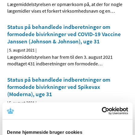
Lægemiddelstyrelsen er opmærksom på, at der for nogle
lægemidler vises et forkert virksomhedsnavn og en
…
Status på behandlede indberetninger om
formodede bivirkninger ved COVID-19 Vaccine
Janssen (Johnson & Johnson), uge 31
|
5. august 2021
|
Lægemiddelstyrelsen har frem til den 3. august 2021
modtaget 431 indberetninger om formodede
…
Status på behandlede indberetninger om
formodede bivirkninger ved Spikevax
(Moderna), uge 31
|
5. august 2021
|
Lægemiddelstyrelsen har behandlet i alt 1.443
indberetninger om formodede bivirkninger ved
…
Status på behandlede indberetninger om
Denne hjemmeside bruger cookies