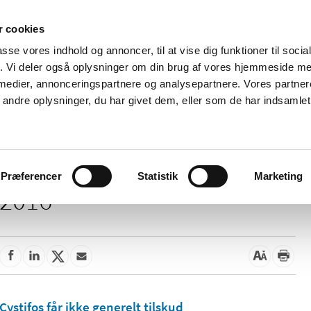
 cookies
passe vores indhold og annoncer, til at vise dig funktioner til soci
Nyheder
Om os
Kontakt
fik. Vi deler også oplysninger om din brug af vores hjemmeside m
 medier, annonceringspartnere og analysepartnere. Vores partne
 og
Tilskud og
Apoteker og salg af
Me
ndre oplysninger, du har givet dem, eller som de har indsamlet 
rmation
priser
medicin
ud
Præferencer
Statistik
Marketing
2016
Cystifos får ikke generelt tilskud