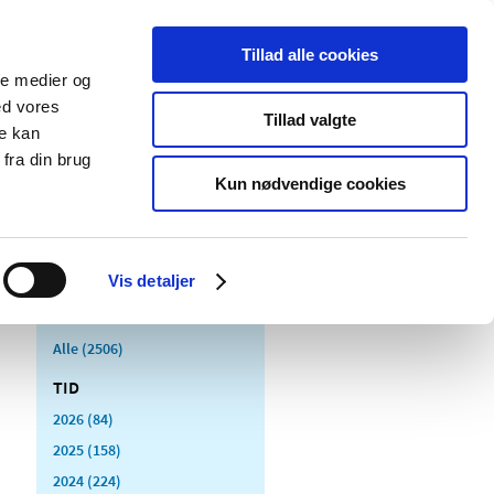
Tillad alle cookies
ale medier og
Udgivelser
Cookies
ed vores
Tillad valgte
re kan
dicinsk
Særlige
fra din brug
styr
produktområder
Kun nødvendige cookies
Vis detaljer
Alle (2506)
TID
2026 (84)
2025 (158)
2024 (224)