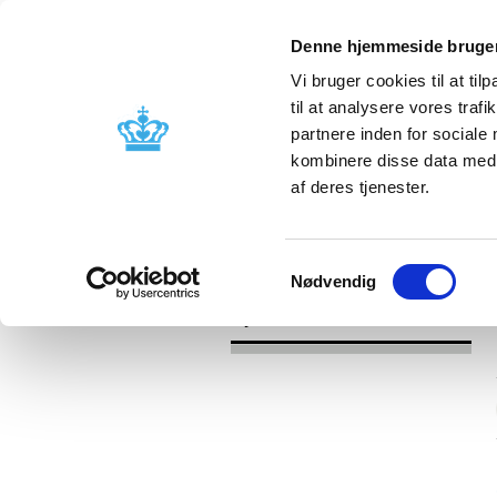
Denne hjemmeside bruger
Vi bruger cookies til at til
til at analysere vores tra
partnere inden for sociale
Godkendelse og
Bivirkninger
kombinere disse data med a
kontrol
produktinfo
af deres tjenester.
/
Nyheder
2016
Samtykkevalg
Nødvendig
Nyheder