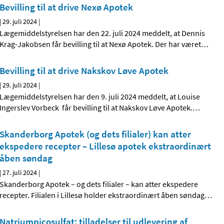
Bevilling til at drive Nexø Apotek
|
29. juli 2024
|
Lægemiddelstyrelsen har den 22. juli 2024 meddelt, at Dennis
Krag-Jakobsen får bevilling til at Nexø Apotek. Der har været
…
Bevilling til at drive Nakskov Løve Apotek
|
29. juli 2024
|
Lægemiddelstyrelsen har den 9. juli 2024 meddelt, at Louise
Ingerslev Vorbeck får bevilling til at Nakskov Løve Apotek.
…
Skanderborg Apotek (og dets filialer) kan atter
ekspedere recepter – Lillesø apotek ekstraordinært
åben søndag
|
27. juli 2024
|
Skanderborg Apotek – og dets filialer – kan atter ekspedere
recepter. Filialen i Lillesø holder ekstraordinært åben søndag
…
Natriumpicosulfat; tilladelser til udlevering af