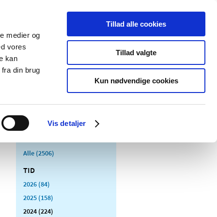
Tillad alle cookies
ale medier og
Udgivelser
Cookies
ed vores
Tillad valgte
re kan
dicinsk
Særlige
fra din brug
styr
produktområder
Kun nødvendige cookies
Vis detaljer
Alle (2506)
TID
2026 (84)
2025 (158)
2024 (224)