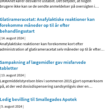
DKMAnet kører desværre ustabilt. Det betyder, at nogen
brugere ikke kan se de sendte anmeldelser på oversigten i
…
Glatirameracetat: Anafylaktiske reaktioner kan
forekomme måneder op til år efter
behandlingsstart
|
14. august 2024
|
Anafylaktiske reaktioner kan forekomme kort efter
administration af glatirameracetat selv måneder op til år efter
…
Sampakning af lægemidler gav misfarvede
tabletter
|
13. august 2024
|
Lægemiddelstyrelsen blev i sommeren 2015 gjort opmærksom
på, at der ved dosisdispensering sandsynligvis sker en
…
Ledig bevilling til Smallegades Apotek
|
5. august 2024
|