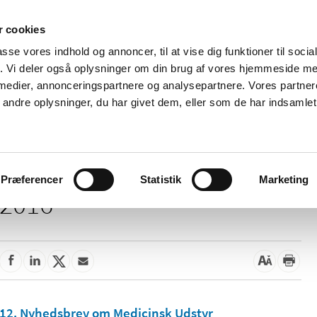
 cookies
passe vores indhold og annoncer, til at vise dig funktioner til soci
Nyheder
Om os
Kontakt
fik. Vi deler også oplysninger om din brug af vores hjemmeside m
 medier, annonceringspartnere og analysepartnere. Vores partne
 og
Tilskud og
Apoteker og salg af
Me
ndre oplysninger, du har givet dem, eller som de har indsamlet 
rmation
priser
medicin
ud
Præferencer
Statistik
Marketing
2016
12. Nyhedsbrev om Medicinsk Udstyr