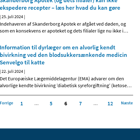
Skanderborg Apotek (og dets filialer) kan ikke
ekspedere recepter – læs her hvad du kan gøre
|
25. juli 2024
|
Indehaveren af Skanderborg Apotek er afgået ved døden, og
som en konsekvens er apoteket og dets filialer lige nu ikke i
…
Information til dyrlæger om en alvorlig kendt
bivirkning ved den blodsukkersænkende medicin
Senvelgo til katte
|
22. juli 2024
|
Det Europæiske Lægemiddelagentur (EMA) advarer om den
alvorlige kendte bivirkning ’diabetisk syreforgiftning’ (ketose
…
Forrige
1
5
6
7
12
Næste
…
…