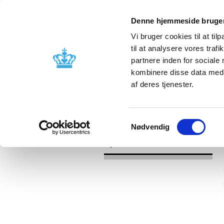
Denne hjemmeside bruger
Vi bruger cookies til at til
til at analysere vores tra
partnere inden for sociale
Godkendelse og
Bivirkninger
kombinere disse data med a
kontrol
produktinfo
af deres tjenester.
/
Nyheder
2016
Samtykkevalg
Nødvendig
Nyheder