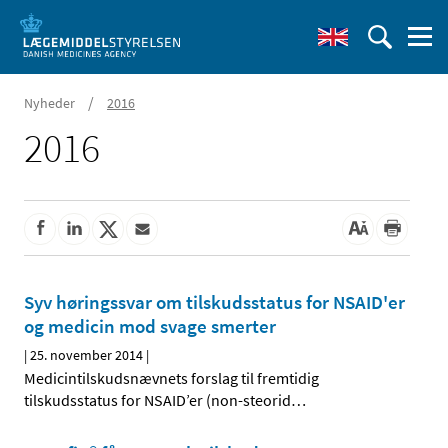
/
Nyheder
2016
2016
Syv høringssvar om tilskudsstatus for NSAID'er
og medicin mod svage smerter
|
25. november 2014
|
Medicintilskudsnævnets forslag til fremtidig
tilskudsstatus for NSAID’er (non-steorid
…