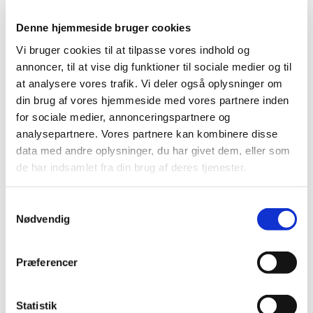
2022 (197)
2021 (516)
Denne hjemmeside bruger cookies
2020 (263)
Vi bruger cookies til at tilpasse vores indhold og
2019 (159)
annoncer, til at vise dig funktioner til sociale medier og til
2018 (150)
at analysere vores trafik. Vi deler også oplysninger om
din brug af vores hjemmeside med vores partnere inden
2017 (167)
for sociale medier, annonceringspartnere og
2016 (167)
analysepartnere. Vores partnere kan kombinere disse
2015 (33)
data med andre oplysninger, du har givet dem, eller som
2014 (44)
de har indsamlet fra din brug af deres tjenester.
december (3)
november (3)
Samtykkevalg
oktober (1)
Nødvendig
september (7)
august (4)
Præferencer
juli (2)
juni (8)
maj (2)
Statistik