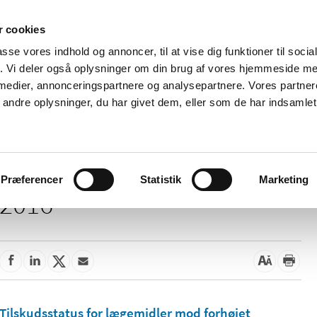
 cookies
passe vores indhold og annoncer, til at vise dig funktioner til soci
Nyheder
Om os
Kontakt
fik. Vi deler også oplysninger om din brug af vores hjemmeside m
 medier, annonceringspartnere og analysepartnere. Vores partne
 og
Tilskud og
Apoteker og salg af
Me
ndre oplysninger, du har givet dem, eller som de har indsamlet 
rmation
priser
medicin
ud
Præferencer
Statistik
Marketing
2016
Tilskudsstatus for lægemidler mod forhøjet