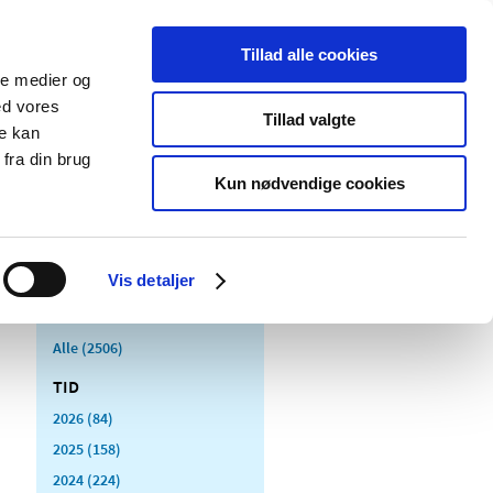
Tillad alle cookies
ale medier og
Udgivelser
Cookies
ed vores
Tillad valgte
re kan
dicinsk
Særlige
fra din brug
styr
produktområder
Kun nødvendige cookies
Vis detaljer
Alle (2506)
TID
2026 (84)
2025 (158)
2024 (224)