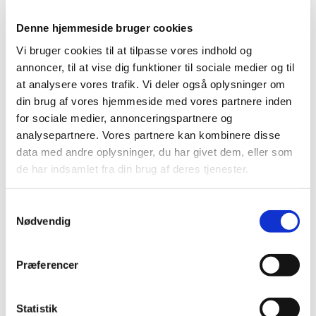
2022 (197)
2021 (516)
Denne hjemmeside bruger cookies
2020 (263)
Vi bruger cookies til at tilpasse vores indhold og
2019 (159)
annoncer, til at vise dig funktioner til sociale medier og til
2018 (150)
at analysere vores trafik. Vi deler også oplysninger om
din brug af vores hjemmeside med vores partnere inden
2017 (167)
for sociale medier, annonceringspartnere og
2016 (167)
analysepartnere. Vores partnere kan kombinere disse
2015 (33)
data med andre oplysninger, du har givet dem, eller som
2014 (44)
de har indsamlet fra din brug af deres tjenester.
december (3)
november (3)
Samtykkevalg
oktober (1)
Nødvendig
september (7)
august (4)
Præferencer
juli (2)
juni (8)
maj (2)
Statistik