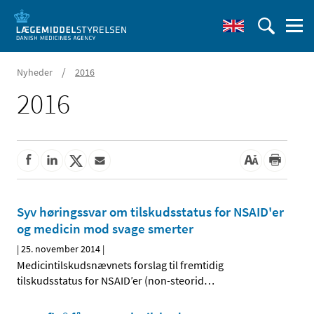
/
Nyheder
2016
2016
Syv høringssvar om tilskudsstatus for NSAID'er
og medicin mod svage smerter
|
25. november 2014
|
Medicintilskudsnævnets forslag til fremtidig
tilskudsstatus for NSAID’er (non-steorid
…