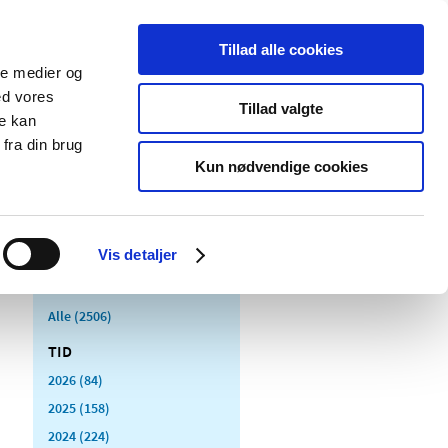
Tillad alle cookies
ale medier og
Udgivelser
Cookies
ed vores
Tillad valgte
re kan
dicinsk
Særlige
fra din brug
styr
produktområder
Kun nødvendige cookies
Vis detaljer
Alle (2506)
TID
2026 (84)
2025 (158)
2024 (224)