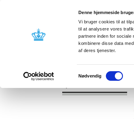
Denne hjemmeside bruger
Vi bruger cookies til at til
til at analysere vores tra
partnere inden for sociale
Godkendelse og
Bivirkninger
kombinere disse data med a
kontrol
produktinfo
af deres tjenester.
/
Nyheder
2016
Samtykkevalg
Nødvendig
Nyheder