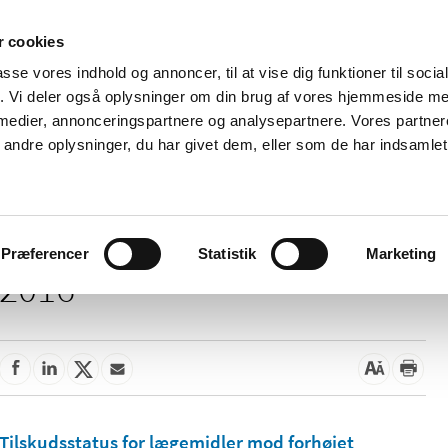
 cookies
passe vores indhold og annoncer, til at vise dig funktioner til soci
Nyheder
Om os
Kontakt
fik. Vi deler også oplysninger om din brug af vores hjemmeside m
 medier, annonceringspartnere og analysepartnere. Vores partne
 og
Tilskud og
Apoteker og salg af
Me
ndre oplysninger, du har givet dem, eller som de har indsamlet 
rmation
priser
medicin
ud
Præferencer
Statistik
Marketing
2016
Tilskudsstatus for lægemidler mod forhøjet