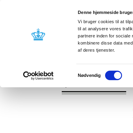
Denne hjemmeside bruger
Vi bruger cookies til at til
til at analysere vores tra
partnere inden for sociale
Godkendelse og
Bivirkninger
kombinere disse data med a
kontrol
produktinfo
af deres tjenester.
/
Nyheder
2016
Samtykkevalg
Nødvendig
Nyheder