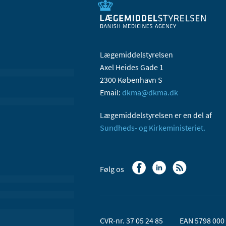
Lægemiddelstyrelsen
Axel Heides Gade 1
2300 København S
Email:
dkma@dkma.dk
Lægemiddelstyrelsen er en del af
Sundheds- og Kirkeministeriet.
Følg os
CVR-nr. 37 05 24 85
EAN 5798 000 