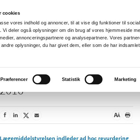
 cookies
passe vores indhold og annoncer, til at vise dig funktioner til soci
Nyheder
Om os
Kontakt
fik. Vi deler også oplysninger om din brug af vores hjemmeside m
 medier, annonceringspartnere og analysepartnere. Vores partne
 og
Tilskud og
Apoteker og salg af
Me
ndre oplysninger, du har givet dem, eller som de har indsamlet 
rmation
priser
medicin
ud
Præferencer
Statistik
Marketing
2016
Lægemiddelstyrelsen indleder ad hoc revurdering