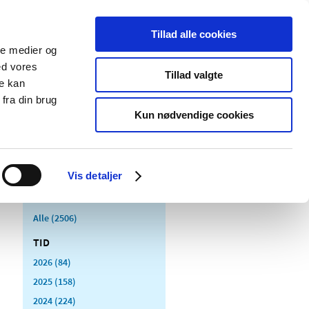
Tillad alle cookies
ale medier og
Udgivelser
Cookies
ed vores
Tillad valgte
re kan
dicinsk
Særlige
fra din brug
styr
produktområder
Kun nødvendige cookies
Vis detaljer
Alle (2506)
TID
2026 (84)
2025 (158)
2024 (224)